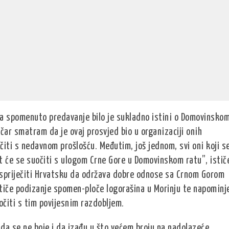
, a spomenuto predavanje bilo je sukladno istini o Domovinsko
ičar smatram da je ovaj prosvjed bio u organizaciji onih
čiti s nedavnom prošlošću. Međutim, još jednom, svi oni koji s
t će se suočiti s ulogom Crne Gore u Domovinskom ratu”, istič
u spriječiti Hrvatsku da održava dobre odnose sa Crnom Gorom
stiče podizanje spomen-ploče logorašina u Morinju te napominj
čiti s tim povijesnim razdobljem.
da se ne boje i da izađu u što većem broju na nadolazeće