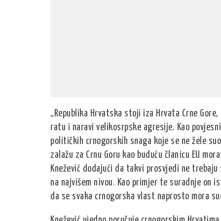
„Republika Hrvatska stoji iza Hrvata Crne Gore
ratu i naravi velikosrpske agresije. Kao povjesn
političkih crnogorskih snaga koje se ne žele suo
zalažu za Crnu Goru kao buduću članicu EU mora
Knežević dodajući da takvi prosvjedi ne trebaj
na najvišem nivou. Kao primjer te suradnje on i
da se svaka crnogorska vlast naprosto mora suo
Knežević ujedno poručuje crnogorskim Hrvatima 