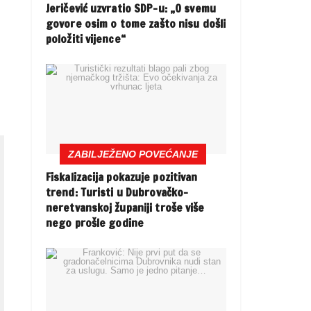
Jeričević uzvratio SDP-u: „O svemu
govore osim o tome zašto nisu došli
položiti vijence“
ZABILJEŽENO POVEĆANJE
Fiskalizacija pokazuje pozitivan
trend: Turisti u Dubrovačko-
neretvanskoj županiji troše više
nego prošle godine