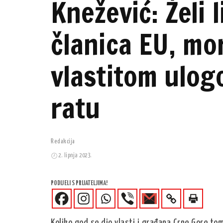
Knežević: Želi l
članica EU, mor
vlastitom ulo
ratu
Redakcija
2. lipnja 2023.
PODIJELI S PRIJATELJIMA!