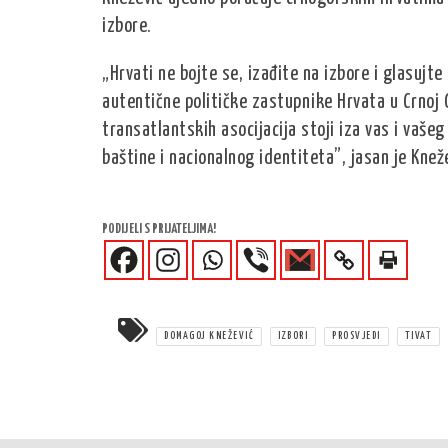
izbore.
„Hrvati ne bojte se, izađite na izbore i glasujt
autentične političke zastupnike Hrvata u Crnoj G
transatlantskih asocijacija stoji iza vas i vaše
baštine i nacionalnog identiteta”, jasan je Knež
PODIJELI S PRIJATELJIMA!
DOMAGOJ KNEŽEVIĆ
IZBORI
PROSVJEDI
TIVAT