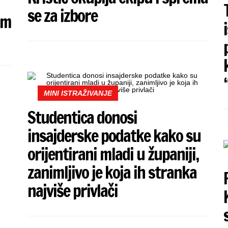
se za izbore
im
MINI ISTRAŽIVANJE
Studentica donosi
insajderske podatke kako su
orijentirani mladi u županiji,
zanimljivo je koja ih stranka
najviše privlači