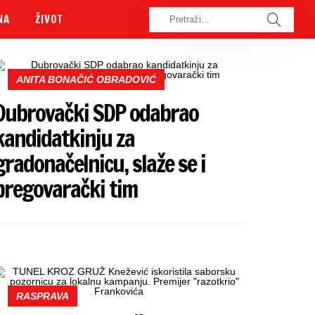
NA
ŽIVOT
ANITA BONAČIĆ OBRADOVIĆ
Dubrovački SDP odabrao
kandidatkinju za
gradonačelnicu, slaže se i
pregovarački tim
RASPRAVA