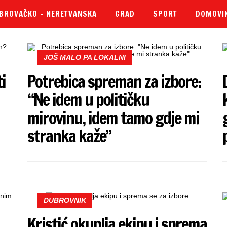
BROVAČKO – NERETVANSKA
GRAD
SPORT
DOMOVI
JOŠ MALO PA LOKALNI
i
Potrebica spreman za izbore:
“Ne idem u političku
mirovinu, idem tamo gdje mi
stranka kaže”
DUBROVNIK
Kristić okuplja ekipu i sprema