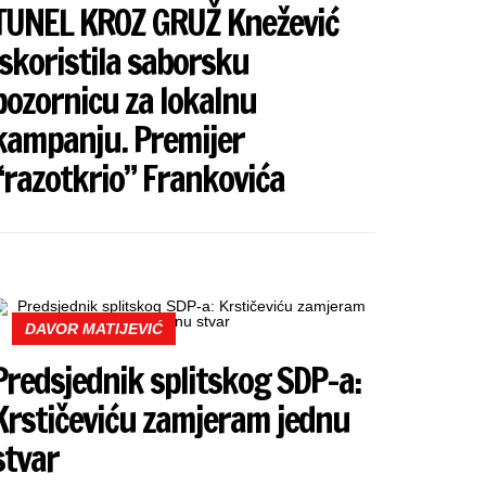
TUNEL KROZ GRUŽ Knežević
iskoristila saborsku
pozornicu za lokalnu
kampanju. Premijer
“razotkrio” Frankovića
DAVOR MATIJEVIĆ
Predsjednik splitskog SDP-a:
Krstičeviću zamjeram jednu
stvar