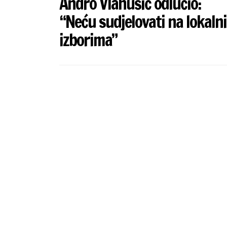
Andro Vlahušić odlučio:
“Neću sudjelovati na lokaln
izborima”