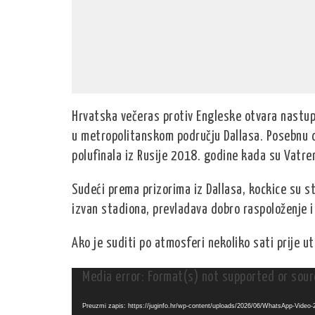
Hrvatska večeras protiv Engleske otvara nastup
u metropolitanskom području Dallasa. Posebnu d
polufinala iz Rusije 2018. godine kada su Vatren
Sudeći prema prizorima iz Dallasa, kockice su sti
izvan stadiona, prevladava dobro raspoloženje i
Ako je suditi po atmosferi nekoliko sati prije u
Reproduktor
Media error: Format(s) not supported or sour
videozapisa
Preuzmi zapis: https://juginfo.hr/wp-content/uploads/2026/06/WhatsApp-Video