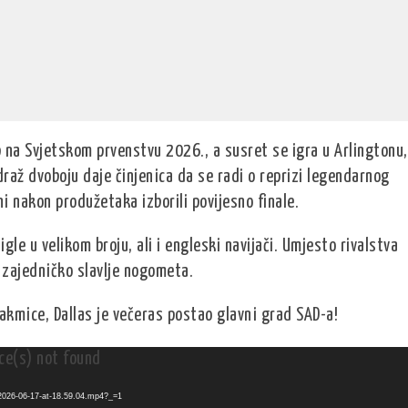
 na Svjetskom prvenstvu 2026., a susret se igra u Arlingtonu,
raž dvoboju daje činjenica da se radi o reprizi legendarnog
i nakon produžetaka izborili povijesno finale.
gle u velikom broju, ali i engleski navijači. Umjesto rivalstva
 zajedničko slavlje nogometa.
takmice, Dallas je večeras postao glavni grad SAD-a!
ce(s) not found
-2026-06-17-at-18.59.04.mp4?_=1