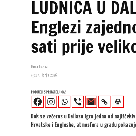
LUDNICA U DAL
Englezi zajedn
sati prije veli
Dora Lozica
17. lipnja 2026.
PODIJELI S PRIJATELJIMA!
Dok se večeras u Dallasu igra jedna od najišček
Hrvatske i Engleske, atmosfera u gradu pokazuj