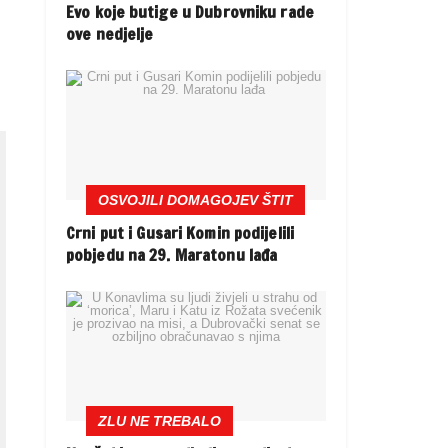
Evo koje butige u Dubrovniku rade
ove nedjelje
OSVOJILI DOMAGOJEV ŠTIT
Crni put i Gusari Komin podijelili
pobjedu na 29. Maratonu lađa
ZLU NE TREBALO