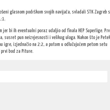
nošeni glasnom podrškom svojih navijača, svladali STK Zagreb 
1:1.
 jer bi ih eventualni poraz udaljio od finala HEP Superlige. Prv
a, susret pun neizvjesnosti i velikog uloga. Nakon što je Pete
nu igre, izjednačio na 2:2, a potom u odlučujućem petom setu
 prvi bod za Piture.