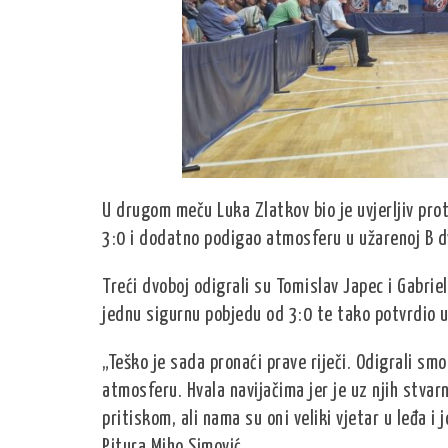
U drugom meču Luka Zlatkov bio je uvjerljiv pro
3:0 i dodatno podigao atmosferu u užarenoj B d
Treći dvoboj odigrali su Tomislav Japec i Gabrie
jednu sigurnu pobjedu od 3:0 te tako potvrdio uk
„Teško je sada pronaći prave riječi. Odigrali smo
atmosferu. Hvala navijačima jer je uz njih stva
pritiskom, ali nama su oni veliki vjetar u leđa 
Pitura Miho Simović.