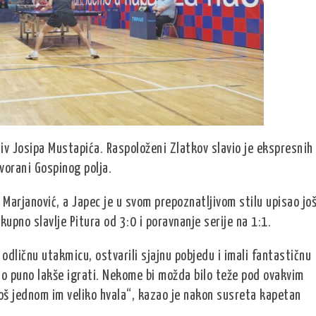
tiv Josipa Mustapića. Raspoloženi Zlatkov slavio je ekspresnih
vorani Gospinog polja.
l Marjanović, a Japec je u svom prepoznatljivom stilu upisao jo
upno slavlje Pitura od 3:0 i poravnanje serije na 1:1.
 odličnu utakmicu, ostvarili sjajnu pobjedu i imali fantastičnu
rno puno lakše igrati. Nekome bi možda bilo teže pod ovakvim
i još jednom im veliko hvala“, kazao je nakon susreta kapetan