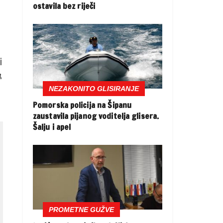
ostavila bez riječi
s
i
k
NEZAKONITO GLISIRANJE
Pomorska policija na Šipanu
zaustavila pijanog voditelja glisera.
Šalju i apel
PROMETNE GUŽVE