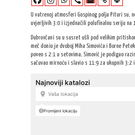
U vatrenoj atmosferi Gospinog polja Pituri su, 
uvjerljivih 3:0 i izjednačili polufinalnu seriju na 
Dubrovčani su u susret ušli pod velikim pritiskom
meč donio je dvoboj Miha Simovića i Borne Petek
poveo s 2:1 u setovima, Simović je podigao razi
sačuvao mirnoću i slavio s 11:9 za ukupnih 3:2 i