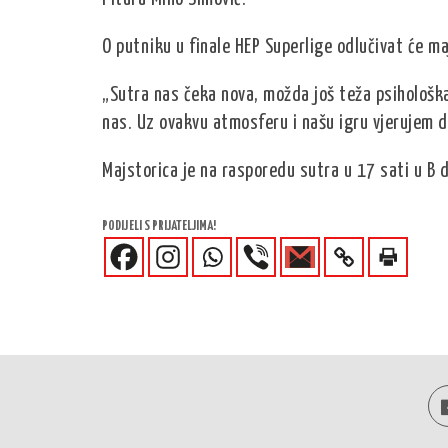
O putniku u finale HEP Superlige odlučivat će ma
„Sutra nas čeka nova, možda još teža psihološka
nas. Uz ovakvu atmosferu i našu igru vjerujem da
Majstorica je na rasporedu sutra u 17 sati u B 
PODIJELI S PRIJATELJIMA!