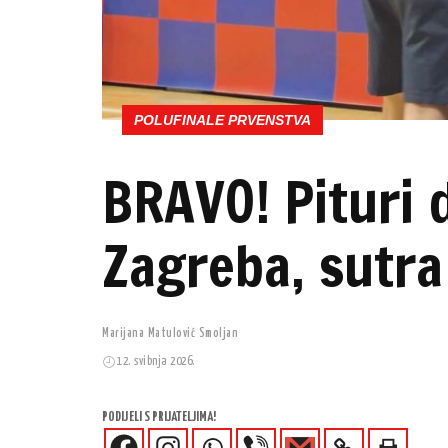
POLUFINALE PRVENSTVA
BRAVO! Pituri 
Zagreba, sutra 
Marijana Matulović Smoljan
12. svibnja 2026.
PODIJELI S PRIJATELJIMA!