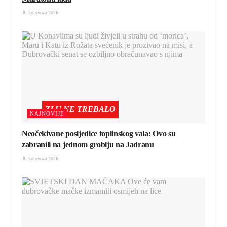
8. kolovoza 2026.
ZLU NE TREBALO
NAJNOVIJE
Neočekivane posljedice toplinskog vala: Ovo su
zabranili na jednom groblju na Jadranu
8. kolovoza 2026.