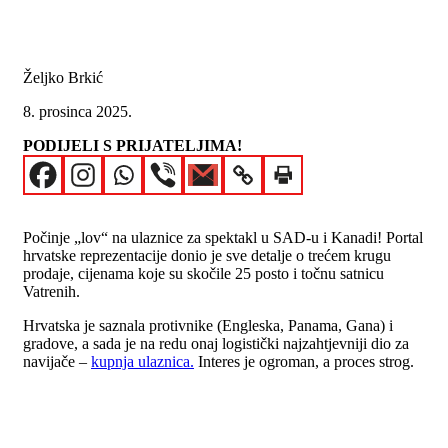
Željko Brkić
8. prosinca 2025.
PODIJELI S PRIJATELJIMA!
Počinje „lov“ na ulaznice za spektakl u SAD-u i Kanadi! Portal
hrvatske reprezentacije donio je sve detalje o trećem krugu
prodaje, cijenama koje su skočile 25 posto i točnu satnicu
Vatrenih.
Hrvatska je saznala protivnike (Engleska, Panama, Gana) i
gradove, a sada je na redu onaj logistički najzahtjevniji dio za
navijače –
kupnja ulaznica.
Interes je ogroman, a proces strog.