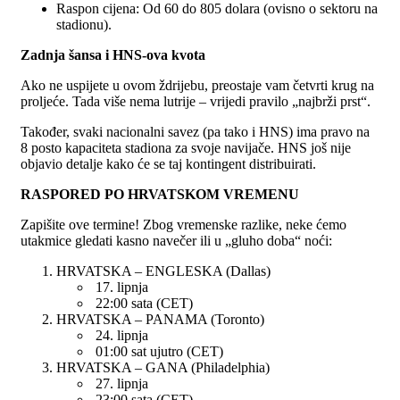
Raspon cijena: Od 60 do 805 dolara (ovisno o sektoru na
stadionu).
Zadnja šansa i HNS-ova kvota
Ako ne uspijete u ovom ždrijebu, preostaje vam četvrti krug na
proljeće. Tada više nema lutrije – vrijedi pravilo „najbrži prst“.
Također, svaki nacionalni savez (pa tako i HNS) ima pravo na
8 posto kapaciteta stadiona za svoje navijače. HNS još nije
objavio detalje kako će se taj kontingent distribuirati.
RASPORED PO HRVATSKOM VREMENU
Zapišite ove termine! Zbog vremenske razlike, neke ćemo
utakmice gledati kasno navečer ili u „gluho doba“ noći:
HRVATSKA – ENGLESKA (Dallas)
17. lipnja
22:00 sata (CET)
HRVATSKA – PANAMA (Toronto)
24. lipnja
01:00 sat ujutro (CET)
HRVATSKA – GANA (Philadelphia)
27. lipnja
23:00 sata (CET)