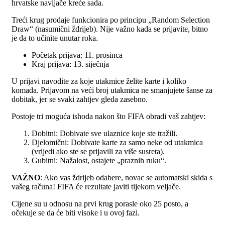
hrvatske navijače kreće sada.
Treći krug prodaje funkcionira po principu „Random Selection
Draw“ (nasumični ždrijeb). Nije važno kada se prijavite, bitno
je da to učinite unutar roka.
Početak prijava: 11. prosinca
Kraj prijava: 13. siječnja
U prijavi navodite za koje utakmice želite karte i koliko
komada. Prijavom na veći broj utakmica ne smanjujete šanse za
dobitak, jer se svaki zahtjev gleda zasebno.
Postoje tri moguća ishoda nakon što FIFA obradi vaš zahtjev:
Dobitni: Dobivate sve ulaznice koje ste tražili.
Djelomični: Dobivate karte za samo neke od utakmica
(vrijedi ako ste se prijavili za više susreta).
Gubitni: Nažalost, ostajete „praznih ruku“.
VAŽNO
: Ako vas ždrijeb odabere, novac se automatski skida s
vašeg računa! FIFA će rezultate javiti tijekom veljače.
Cijene su u odnosu na prvi krug porasle oko 25 posto, a
očekuje se da će biti visoke i u ovoj fazi.