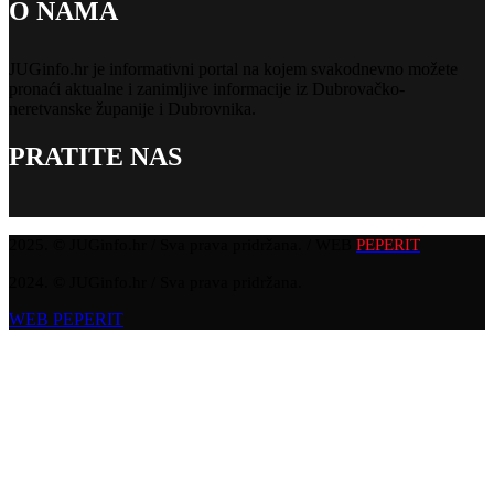
O NAMA
JUGinfo.hr je informativni portal na kojem svakodnevno možete
pronaći aktualne i zanimljive informacije iz Dubrovačko-
neretvanske županije i Dubrovnika.
PRATITE NAS
2025. © JUGinfo.hr / Sva prava pridržana. / WEB
PEPERIT
2024. © JUGinfo.hr / Sva prava pridržana.
WEB PEPERIT