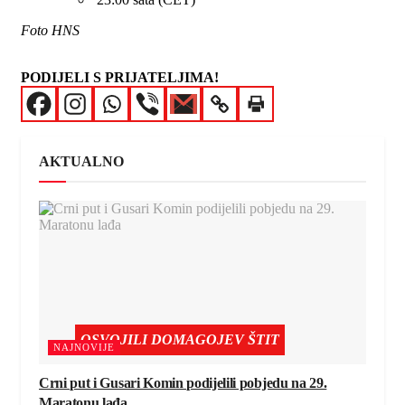
Foto HNS
PODIJELI S PRIJATELJIMA!
AKTUALNO
OSVOJILI DOMAGOJEV ŠTIT
NAJNOVIJE
Crni put i Gusari Komin podijelili pobjedu na 29.
Maratonu lađa