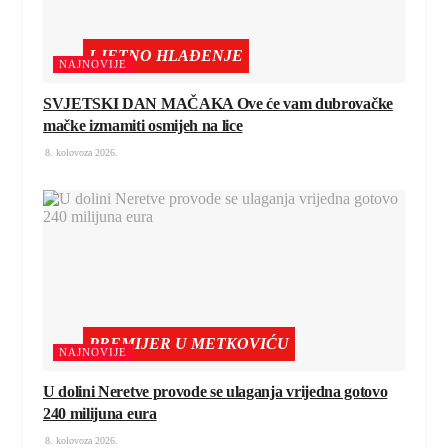
LJETNO HLAĐENJE
NAJNOVIJE
SVJETSKI DAN MAČAKA Ove će vam dubrovačke
mačke izmamiti osmijeh na lice
8. kolovoza 2026.
PREMIJER U METKOVIĆU
NAJNOVIJE
U dolini Neretve provode se ulaganja vrijedna gotovo
240 milijuna eura
8. kolovoza 2026.