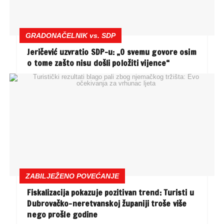
GRADONAČELNIK vs. SDP
Jeričević uzvratio SDP-u: „O svemu govore osim
o tome zašto nisu došli položiti vijence“
ZABILJEŽENO POVEĆANJE
Fiskalizacija pokazuje pozitivan trend: Turisti u
Dubrovačko-neretvanskoj županiji troše više
nego prošle godine