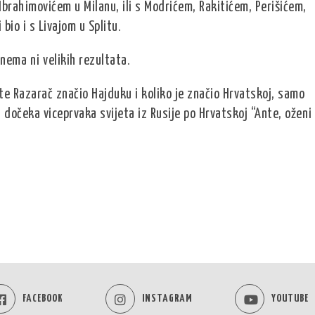
 Ibrahimovićem u Milanu, ili s Modrićem, Rakitićem, Perišićem,
io i s Livajom u Splitu.
nema ni velikih rezultata.
nte Razarač značio Hajduku i koliko je značio Hrvatskoj, samo
h dočeka viceprvaka svijeta iz Rusije po Hrvatskoj “Ante, oženi
FACEBOOK
INSTAGRAM
YOUTUBE