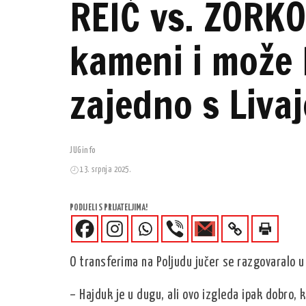
REIĆ vs. ZORKO
kameni i može l
zajedno s Liva
JUGinfo
13. srpnja 2025.
PODIJELI S PRIJATELJIMA!
O transferima na Poljudu jučer se razgovaralo u
– Hajduk je u dugu, ali ovo izgleda ipak dobro, 