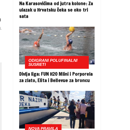
Na Karasovićima od jutra kolone: Za
ulazak u Hrvatsku čeka se oko tri
sata
a
.
ODIGRANI POLUFINALNI
SUSRETI
Divlja liga: FUN H2O Mlini i Porporela
za zlato, Elita i Bellevue za broncu
NOVA PRAVILA