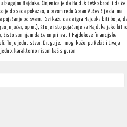
 u blagajnu Hajduka. Činjenica je da Hajduk teško brodi i da će
 što je do sada pokazao, u prvom redu Goran Vučević je da ima
je pojačanje po svemu. Svi kažu da će igra Hajduka biti bolja, d
gao je jučer, op.ur.), što je isto pojačanje za Hajduka jako bitno
a, čisto sumnjam da će on prihvatit Hajdukove financijske
li. To je jedna stvar. Druga je, mnogi kažu, pa Rebić i Livaja
jedno, karakterno nisam baš siguran.