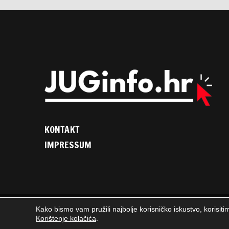
KONTAKT
IMPRESSUM
Kako bismo vam pružili najbolje korisničko iskustvo, korisiti
2025. © JUGinfo.hr / Sva prava pridržana. / WEB
PEPERIT
Korištenje kolačića
.