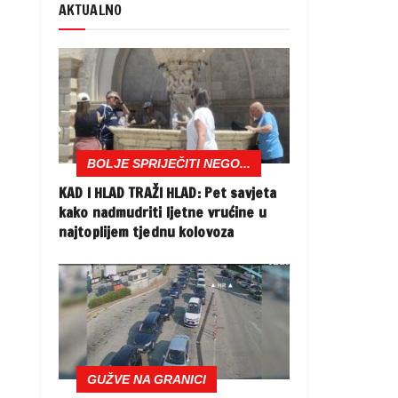
AKTUALNO
BOLJE SPRIJEČITI NEGO...
KAD I HLAD TRAŽI HLAD: Pet savjeta
kako nadmudriti ljetne vrućine u
najtoplijem tjednu kolovoza
GUŽVE NA GRANICI