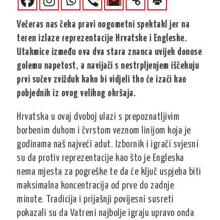
Večeras nas čeka pravi nogometni spektakl jer na
teren izlaze reprezentacije Hrvatske i Engleske.
Utakmice između ova dva stara znanca uvijek donose
golemu napetost, a navijači s nestrpljenjem iščekuju
prvi sučev zvižduk kako bi vidjeli tko će izaći kao
pobjednik iz ovog velikog okršaja.
Hrvatska u ovaj dvoboj ulazi s prepoznatljivim
borbenim duhom i čvrstom veznom linijom koja je
godinama naš najveći adut. Izbornik i igrači svjesni
su da protiv reprezentacije kao što je Engleska
nema mjesta za pogreške te da će ključ uspjeha biti
maksimalna koncentracija od prve do zadnje
minute. Tradicija i prijašnji povijesni susreti
pokazali su da Vatreni najbolje igraju upravo onda