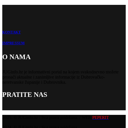
KONTAKT
IMPRESSUM
O NAMA
JUGinfo.hr je informativni portal na kojem svakodnevno možete
pronaći aktualne i zanimljive informacije iz Dubrovačko-
neretvanske županije i Dubrovnika.
PRATITE NAS
2025. © JUGinfo.hr / Sva prava pridržana. / WEB
PEPERIT
2024. © JUGinfo.hr / Sva prava pridržana.