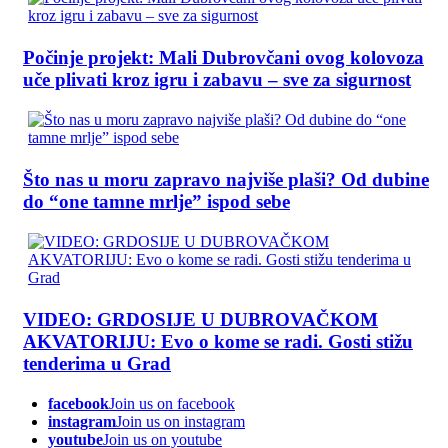
Počinje projekt: Mali Dubrovčani ovog kolovoza
uče plivati kroz igru i zabavu – sve za sigurnost
Što nas u moru zapravo najviše plaši? Od dubine
do “one tamne mrlje” ispod sebe
VIDEO: GRDOSIJE U DUBROVAČKOM
AKVATORIJU: Evo o kome se radi. Gosti stižu
tenderima u Grad
facebook
Join us on facebook
instagram
Join us on instagram
youtube
Join us on youtube