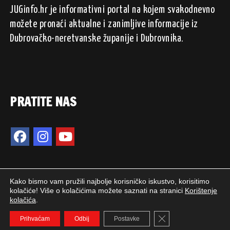
JUGinfo.hr je informativni portal na kojem svakodnevno
možete pronaći aktualne i zanimljive informacije iz
Dubrovačko-neretvanske županije i Dubrovnika.
PRATITE NAS
Kako bismo vam pružili najbolje korisničko iskustvo, korisitimo
kolačiće! Više o kolačićima možete saznati na stranici
Korištenje
kolačića
.
2024. © JUGinfo.hr / Sva prava pridržana.
Close GDPR Cookie 
WEB PEPERIT
Prihvaćam
Odbij
Postavke