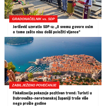
GRADONAČELNIK vs. SDP
Jeričević uzvratio SDP-u: „O svemu govore osim
o tome zašto nisu došli položiti vijence“
ZABILJEŽENO POVEĆANJE
Fiskalizacija pokazuje pozitivan trend: Turisti u
Dubrovačko-neretvanskoj županiji troše više
nego prošle godine