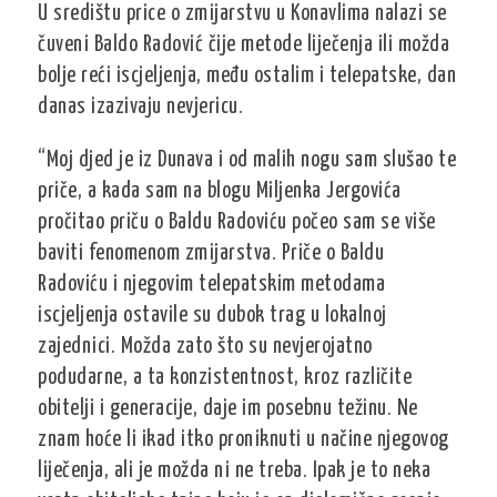
U središtu price o zmijarstvu u Konavlima nalazi se
čuveni Baldo Radović čije metode liječenja ili možda
bolje reći iscjeljenja, među ostalim i telepatske, dan
danas izazivaju nevjericu.
“Moj djed je iz Dunava i od malih nogu sam slušao te
priče, a kada sam na blogu Miljenka Jergovića
pročitao priču o Baldu Radoviću počeo sam se više
baviti fenomenom zmijarstva. Priče o Baldu
Radoviću i njegovim telepatskim metodama
iscjeljenja ostavile su dubok trag u lokalnoj
zajednici. Možda zato što su nevjerojatno
podudarne, a ta konzistentnost, kroz različite
obitelji i generacije, daje im posebnu težinu. Ne
znam hoće li ikad itko proniknuti u načine njegovog
liječenja, ali je možda ni ne treba. Ipak je to neka