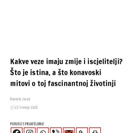
Kakve veze imaju zmije i iscjelitelji?
Što je istina, a što konavoski
mitovi o toj fascinantnoj životinji
Daniela Juroš
23. travnja 2026.
PODIJELI S PRIJATELJIMA!