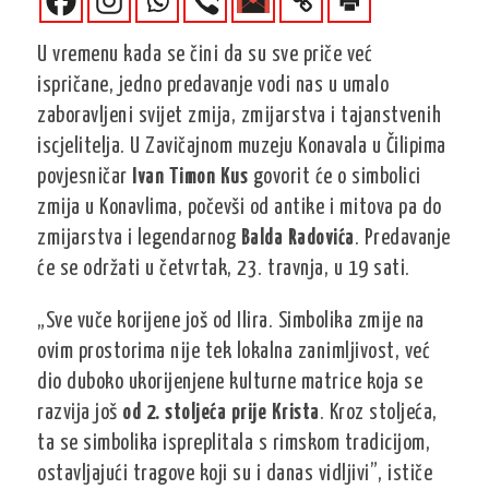
U vremenu kada se čini da su sve priče već
ispričane, jedno predavanje vodi nas u umalo
zaboravljeni svijet zmija, zmijarstva i tajanstvenih
iscjelitelja. U Zavičajnom muzeju Konavala u Čilipima
povjesničar
Ivan Timon Kus
govorit će o simbolici
zmija u Konavlima, počevši od antike i mitova pa do
zmijarstva i legendarnog
Balda Radovića
. Predavanje
će se održati u četvrtak, 23. travnja, u 19 sati.
„Sve vuče korijene još od Ilira. Simbolika zmije na
ovim prostorima nije tek lokalna zanimljivost, već
dio duboko ukorijenjene kulturne matrice koja se
razvija još
od 2. stoljeća prije Krista
. Kroz stoljeća,
ta se simbolika ispreplitala s rimskom tradicijom,
ostavljajući tragove koji su i danas vidljivi”, ističe