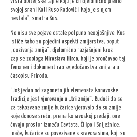
vrsta obiteljske tajne koju je on djelomično prenio
svojoj snahi Kati Ruso Radović i koja je s njom
nestala”, smatra Kus.
No nisu sve pojave ostale potpuno neobjašnjive. Kus
ističe kako su pojedini aspekti zmijarstva, poput
„dozivanja zmija“, djelomično razjašnjeni kroz
zapise zoologa
Miroslava Hirca
, koji je proučavao taj
fenomen i dokumentirao svjedočanstva zmijara u
časopisu Priroda.
“Još jedan od zagonetnijih elemenata konavoske
tradicije jest
vjerovanje u „tri zmije“
. Budući da se
za takozvane zmije kućarice vjerovalo da su zmije
koje donose sreću, prema konavoskoj predaji, one
čuvaju prostor između Cavtata, Čilipa i Sniježnice.
Inače, kućarice su povezivane s kravosasima, koji su