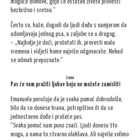
moguće domove, gdje će ostatak života provesti
bezbrižno i sretno.“
Često se, kaže, dogodi da ljudi dođu s namjerom da
udomljavaju jednog psa, a zaljube se u drugog.
– „Najbolje je doći, prošetati ih, provesti malo
vremena i vidjeti kome najviše odgovarate. Nekad
se odmah prepoznate.“
Luna
Pas će vam pružiti ljubav koju ne možete zamisliti
Emanuela poručuje da je svaka pomoć dobrodošla,
bilo da se donese hrana, potrepštine ili da se
jednostavno dođe i prošeće pas.
“Svaka pomoć nam puno znači. Ljudi donesu što
mogu, a nama to stvarno olakšava. Ali najviše volimo