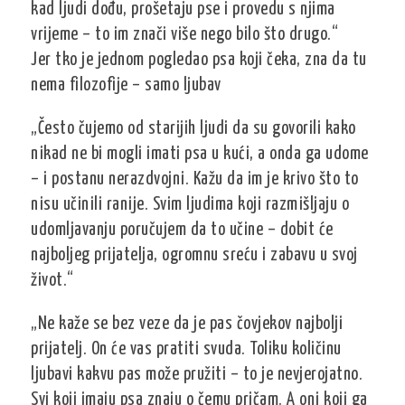
kad ljudi dođu, prošetaju pse i provedu s njima
vrijeme – to im znači više nego bilo što drugo.“
Jer tko je jednom pogledao psa koji čeka, zna da tu
nema filozofije – samo ljubav
„Često čujemo od starijih ljudi da su govorili kako
nikad ne bi mogli imati psa u kući, a onda ga udome
– i postanu nerazdvojni. Kažu da im je krivo što to
nisu učinili ranije. Svim ljudima koji razmišljaju o
udomljavanju poručujem da to učine – dobit će
najboljeg prijatelja, ogromnu sreću i zabavu u svoj
život.“
„Ne kaže se bez veze da je pas čovjekov najbolji
prijatelj. On će vas pratiti svuda. Toliku količinu
ljubavi kakvu pas može pružiti – to je nevjerojatno.
Svi koji imaju psa znaju o čemu pričam. A oni koji ga