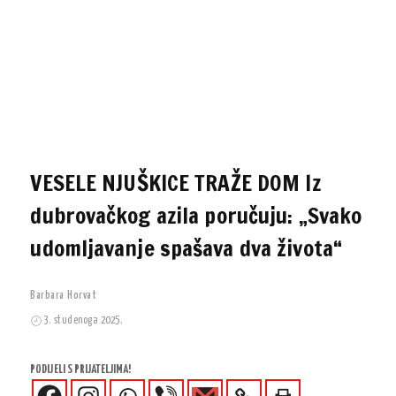
VESELE NJUŠKICE TRAŽE DOM Iz
dubrovačkog azila poručuju: „Svako
udomljavanje spašava dva života“
Barbara Horvat
3. studenoga 2025.
PODIJELI S PRIJATELJIMA!