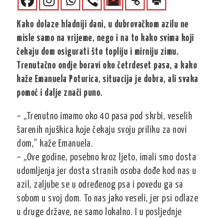
Kako dolaze hladniji dani, u dubrovačkom azilu ne
misle samo na vrijeme, nego i na to kako svima koji
čekaju dom osigurati što topliju i mirniju zimu.
Trenutačno ondje boravi oko četrdeset pasa, a kako
kaže Emanuela Poturica, situacija je dobra, ali svaka
pomoć i dalje znači puno.
– „Trenutno imamo oko 40 pasa pod skrbi, veselih
šarenih njuškica koje čekaju svoju priliku za novi
dom,“ kaže Emanuela.
– „Ove godine, posebno kroz ljeto, imali smo dosta
udomljenja jer dosta stranih osoba dođe kod nas u
azil, zaljube se u određenog psa i povedu ga sa
sobom u svoj dom. To nas jako veseli, jer psi odlaze
u druge države, ne samo lokalno. I u posljednje