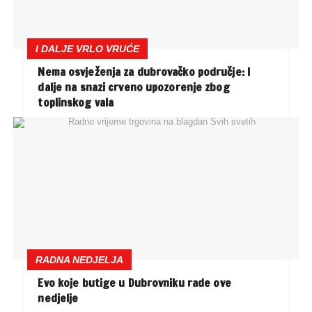
I DALJE VRLO VRUĆE
Nema osvježenja za dubrovačko područje: I
dalje na snazi crveno upozorenje zbog
toplinskog vala
RADNA NEDJELJA
Evo koje butige u Dubrovniku rade ove
nedjelje