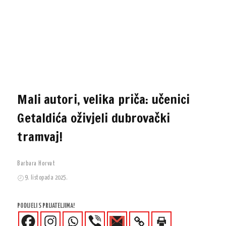
Mali autori, velika priča: učenici
Getaldića oživjeli dubrovački
tramvaj!
Barbara Horvat
9. listopada 2025.
PODIJELI S PRIJATELJIMA!