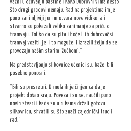
važni u očuvanju baštine i kako Dubrovnik ima nešto
što drugi gradovi nemaju. Rad na projektima im je
puno zanimljiviji jer im otvara nove vidike, a i
stvarno su pokazali veliko zanimanje za priču o
tramvaju. Toliko da su pitali hoće li ih dubrovački
tramvaj voziti, je li to moguće, i izrazili želju da se
provozaju našim starim ‘žućkom’.”
Na predstavljanju slikovnice učenici su, kaže, bili
posebno ponosni.
“Bili su presretni. Dirnula ih je činjenica da je
projekt došao kraju. Povezali su se, naučili puno
novih stvari i kada su u rukama držali gotovu
slikovnicu, shvatili su što znači zajednički trud i
rad.”