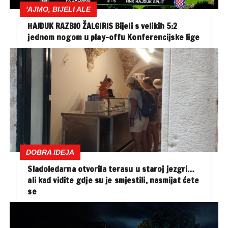
'AJMO, BIJELI ALE
HAJDUK RAZBIO ŽALGIRIS Bijeli s velikih 5:2
jednom nogom u play-offu Konferencijske lige
DOBRA IDEJA
Sladoledarna otvorila terasu u staroj jezgri…
ali kad vidite gdje su je smjestili, nasmijat ćete
se