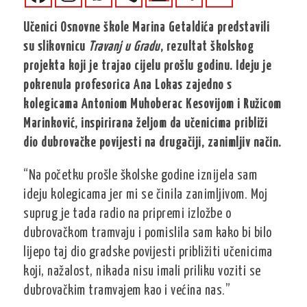
Učenici Osnovne škole Marina Getaldića predstavili
su slikovnicu
Travanj u Gradu
, rezultat školskog
projekta koji je trajao cijelu prošlu godinu. Ideju je
pokrenula profesorica Ana Lokas zajedno s
kolegicama Antoniom Muhoberac Kesovijom i Ružicom
Marinković, inspirirana željom da učenicima približi
dio dubrovačke povijesti na drugačiji, zanimljiv način.
“Na početku prošle školske godine iznijela sam
ideju kolegicama jer mi se činila zanimljivom. Moj
suprug je tada radio na pripremi izložbe o
dubrovačkom tramvaju i pomislila sam kako bi bilo
lijepo taj dio gradske povijesti približiti učenicima
koji, nažalost, nikada nisu imali priliku voziti se
dubrovačkim tramvajem kao i većina nas.”