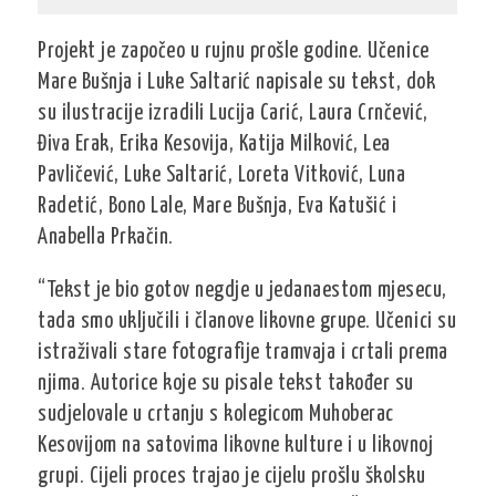
Projekt je započeo u rujnu prošle godine. Učenice
Mare Bušnja i Luke Saltarić napisale su tekst, dok
su ilustracije izradili Lucija Carić, Laura Crnčević,
Điva Erak, Erika Kesovija, Katija Milković, Lea
Pavličević, Luke Saltarić, Loreta Vitković, Luna
Radetić, Bono Lale, Mare Bušnja, Eva Katušić i
Anabella Prkačin.
“Tekst je bio gotov negdje u jedanaestom mjesecu,
tada smo uključili i članove likovne grupe. Učenici su
istraživali stare fotografije tramvaja i crtali prema
njima. Autorice koje su pisale tekst također su
sudjelovale u crtanju s kolegicom Muhoberac
Kesovijom na satovima likovne kulture i u likovnoj
grupi. Cijeli proces trajao je cijelu prošlu školsku