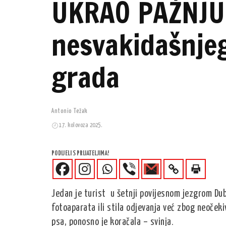
UKRAO PAŽNJU:
nesvakidašnjeg
grada
Antonio Težak
17. kolovoza 2025.
PODIJELI S PRIJATELJIMA!
Jedan je turist u šetnji povijesnom jezgrom Dub
fotoaparata ili stila odjevanja već zbog neoče
psa, ponosno je koračala – svinja.