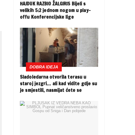
HAJDUK RAZBIO ŽALGIRIS Bijeli s
velikih 5:2 jednom nogom u play-
offu Konferencijske lige
DOBRA IDEJA
Sladoledarna otvorila terasu u
staroj jezgri… ali kad vidite gdje su
je smjestili, nasmijat ćete se