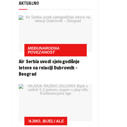
AKTUALNO
MEĐUNARODNA
POVEZANOST
Air Serbia uvodi cjelogodišnje
letove na relaciji Dubrovnik –
Beograd
'AJMO, BIJELI ALE