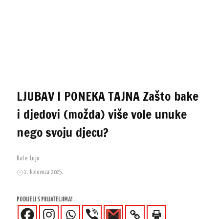
LJUBAV I PONEKA TAJNA Zašto bake
i djedovi (možda) više vole unuke
nego svoju djecu?
Kate Lujo
1. kolovoza 2025.
PODIJELI S PRIJATELJIMA!