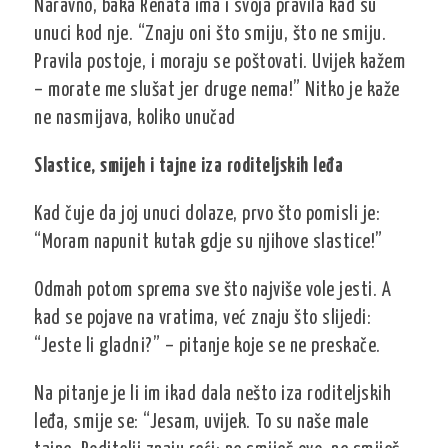
Naravno, baka Renata ima i svoja pravila kad su
unuci kod nje. “Znaju oni što smiju, što ne smiju.
Pravila postoje, i moraju se poštovati. Uvijek kažem
– morate me slušat jer druge nema!” Nitko je kaže
ne nasmijava, koliko unučad
Slastice, smijeh i tajne iza roditeljskih leđa
Kad čuje da joj unuci dolaze, prvo što pomisli je:
“Moram napunit kutak gdje su njihove slastice!”
Odmah potom sprema sve što najviše vole jesti. A
kad se pojave na vratima, već znaju što slijedi:
“Jeste li gladni?” – pitanje koje se ne preskače.
Na pitanje je li im ikad dala nešto iza roditeljskih
leđa, smije se: “Jesam, uvijek. To su naše male