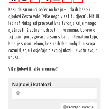
Kažu da su unuci šećer na kraju – i da ih bake i
djedovi često vole “više nego vlastitu djecu”. Mit ili
istina? Naizgled provokativna tvrdnja krije mnogo
nježnosti, životne mudrosti i – vremena. Upravo o
toj temi porazgovarala sam s bakom Renatom Lujo,
koja je s osmijehom, bez zadrške, podijelila svoja
razmišljanja i osjećaje o svojoj ulozi u životu svojih
unuka.
Više ljubavi ili više vremena?