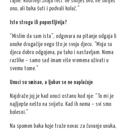
tajne. Roditelji znaju reći: ne smiješ ovo, ne smiješ
ono, ali baka šuti i podvali kolač.”
Isto stroga ili popustljivija?
“Mislim da sam ista”, odgovara na pitanje odgaja li
unuke drugačije nego što je svoju djecu. “Moja su
djeca dobro odgojena, pa tako i nastavljam. Nema
razlike – samo sad imam više vremena uživati u
svemu tome.”
Unuci su smisao, a ljubav se ne naplaćuje
Najdraže joj je kad unuci ostanu kod nje: “To mi je
najljepše nešto na svijetu. Kad ih nema – svi smo
bolesni.”
Na spomen baka koje traže novac za čuvanje unuka,