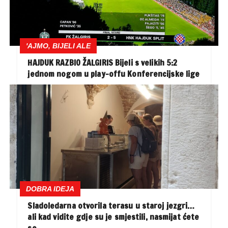
'AJMO, BIJELI ALE
HAJDUK RAZBIO ŽALGIRIS Bijeli s velikih 5:2
jednom nogom u play-offu Konferencijske lige
DOBRA IDEJA
Sladoledarna otvorila terasu u staroj jezgri…
ali kad vidite gdje su je smjestili, nasmijat ćete
se