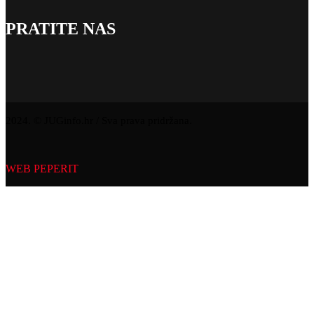
PRATITE NAS
2024. © JUGinfo.hr / Sva prava pridržana.
WEB PEPERIT