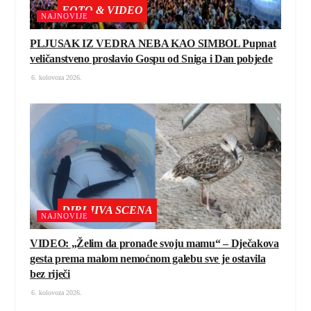
FOTO & VIDEO
NAJNOVIJE
PLJUSAK IZ VEDRA NEBA KAO SIMBOL Pupnat
veličanstveno proslavio Gospu od Sniga i Dan pobjede
6. kolovoza 2026.
DIRLJIVA SCENA
NAJNOVIJE
VIDEO: „Želim da pronađe svoju mamu“ – Dječakova
gesta prema malom nemoćnom galebu sve je ostavila
bez riječi
6. kolovoza 2026.