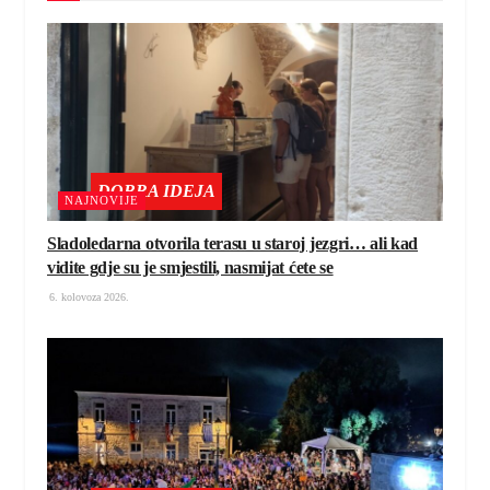
DOBRA IDEJA
NAJNOVIJE
Sladoledarna otvorila terasu u staroj jezgri… ali kad
vidite gdje su je smjestili, nasmijat ćete se
6. kolovoza 2026.