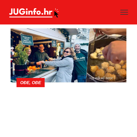
OĐE, OĐE