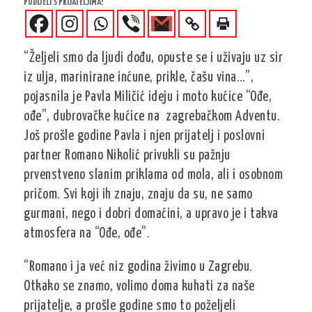
PODIJELI S PRIJATELJIMA!
“Željeli smo da ljudi dođu, opuste se i uživaju uz sir
iz ulja, marinirane inćune, prikle, čašu vina…”,
pojasnila je Pavla Miličić ideju i moto kućice “Ođe,
ođe”, dubrovačke kućice na zagrebačkom Adventu.
Još prošle godine Pavla i njen prijatelj i poslovni
partner Romano Nikolić privukli su pažnju
prvenstveno slanim priklama od mola, ali i osobnom
pričom. Svi koji ih znaju, znaju da su, ne samo
gurmani, nego i dobri domaćini, a upravo je i takva
atmosfera na “Ođe, ođe”.
“Romano i ja već niz godina živimo u Zagrebu.
Otkako se znamo, volimo doma kuhati za naše
prijatelje, a prošle godine smo to poželjeli