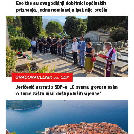
Evo tko su ovogodišnji dobitnici općinskih
priznanja, jedna nominacija ipak nije prošla
GRADONAČELNIK vs. SDP
Jeričević uzvratio SDP-u: „O svemu govore osim
o tome zašto nisu došli položiti vijence“