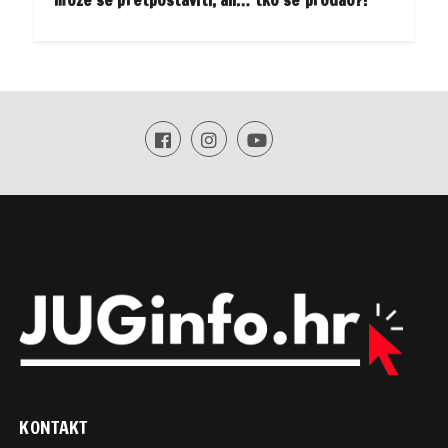
može se pretpostaviti, ali… tko se prodao?!
KONTAKT