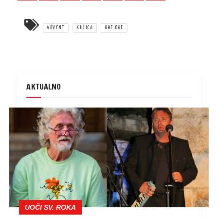
ADVENT
KUĆICA
OĐE OĐE
AKTUALNO
UOČI SV. ROKA