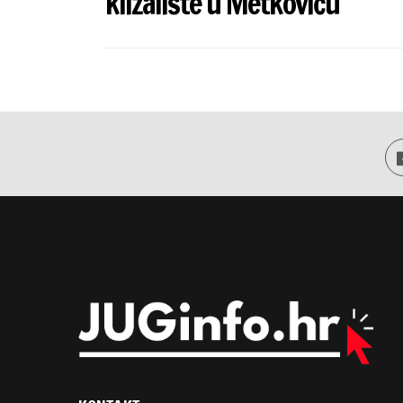
klizalište u Metkoviću