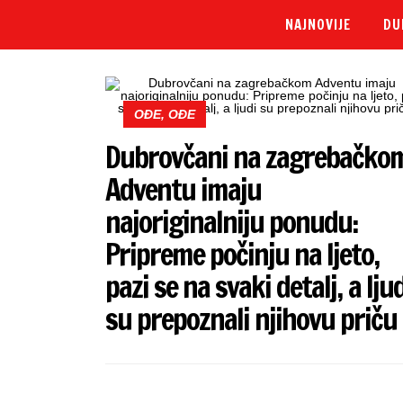
NAJNOVIJE
DU
OĐE, OĐE
Dubrovčani na zagrebačko
Adventu imaju
najoriginalniju ponudu:
Pripreme počinju na ljeto,
pazi se na svaki detalj, a ljud
su prepoznali njihovu priču