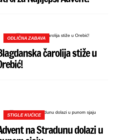
ODLIČNA ZABAVA
Blagdanska čarolija stiže u
Orebić!
STIGLE KUĆICE
Advent na Stradunu dolazi u