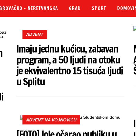
BROVAČKO – NERETVANSKA
GRAD
SPORT
DOMOVI
ADVENT
Imaju jednu kućicu, zabavan
m
program, a 50 ljudi na otoku
je ekvivalentno 15 tisuća ljudi
u Splitu
i
ADVENT NA VOJNOVIĆU
[FOTO] Jole očarao publiku u