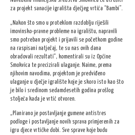
Navedena financijska sredstva Smokvica će utrošiti
za projekt sanacije igrališta dječjeg vrtića “Bambi”.
„Nakon što smo u proteklom razdoblju riješili
imovinsko-pravne probleme na igralištu, napravili
smo potreban projekt i prijavili se početkom godine
na raspisani natječaj, te su nas ovih dana
obradovali rezultati“, komentirali su iz Općine
Smokvica te precizirali ulaganje. Naime, prema
njihovim navodima, projektom je predviđeno
ulaganje u dječje igralište koje je skoro isto kao što
je bilo i sredinom sedamdesetih godina prošlog
stoljeća kada je vrtić otvoren.
„Planirano je postavljanje gumene antistres
podloge i postavljanje novih sprava primjerenih za
igru djece vrtićke dobi. Sve sprave koje budu