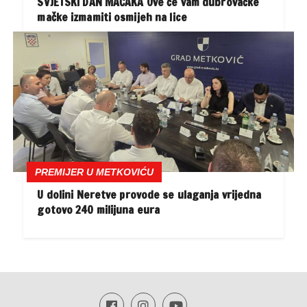
SVJETSKI DAN MAČAKA Ove će vam dubrovačke
mačke izmamiti osmijeh na lice
PREMIJER U METKOVIĆU
U dolini Neretve provode se ulaganja vrijedna
gotovo 240 milijuna eura