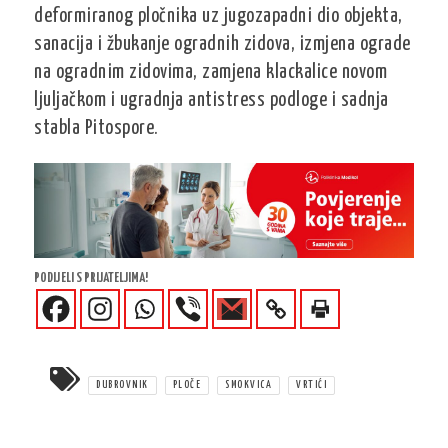
deformiranog pločnika uz jugozapadni dio objekta,
sanacija i žbukanje ogradnih zidova, izmjena ograde
na ogradnim zidovima, zamjena klackalice novom
ljuljačkom i ugradnja antistress podloge i sadnja
stabla Pitospore.
PODIJELI S PRIJATELJIMA!
DUBROVNIK
PLOČE
SMOKVICA
VRTIĆI