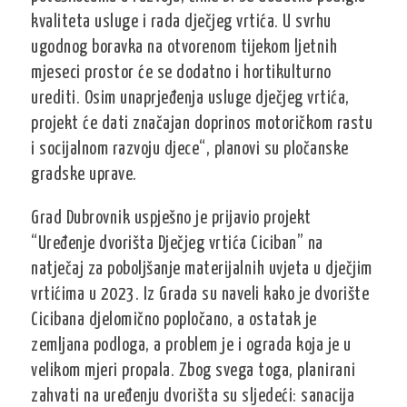
kvaliteta usluge i rada dječjeg vrtića. U svrhu
ugodnog boravka na otvorenom tijekom ljetnih
mjeseci prostor će se dodatno i hortikulturno
urediti. Osim unaprjeđenja usluge dječjeg vrtića,
projekt će dati značajan doprinos motoričkom rastu
i socijalnom razvoju djece“, planovi su pločanske
gradske uprave.
Grad Dubrovnik uspješno je prijavio projekt
“Uređenje dvorišta Dječjeg vrtića Ciciban” na
natječaj za poboljšanje materijalnih uvjeta u dječjim
vrtićima u 2023. Iz Grada su naveli kako je dvorište
Cicibana djelomično popločano, a ostatak je
zemljana podloga, a problem je i ograda koja je u
velikom mjeri propala. Zbog svega toga, planirani
zahvati na uređenju dvorišta su sljedeći: sanacija