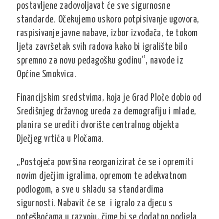
postavljene zadovoljavat će sve sigurnosne
standarde. Očekujemo uskoro potpisivanje ugovora,
raspisivanje javne nabave, izbor izvođača, te tokom
ljeta završetak svih radova kako bi igralište bilo
spremno za novu pedagošku godinu“, navode iz
Općine Smokvica.
Financijskim sredstvima, koja je Grad Ploče dobio od
Središnjeg državnog ureda za demografiju i mlade,
planira se urediti dvorište centralnog objekta
Dječjeg vrtića u Pločama.
„Postojeća površina reorganizirat će se i opremiti
novim dječjim igralima, opremom te adekvatnom
podlogom, a sve u skladu sa standardima
sigurnosti. Nabavit će se i igralo za djecu s
poteškoćama u razvoju, čime bi se dodatno podigla