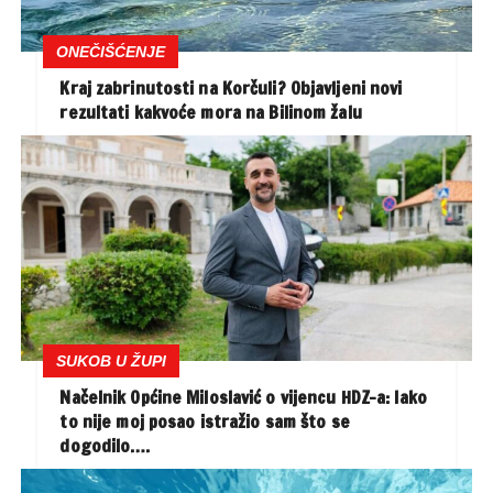
ONEČIŠĆENJE
Kraj zabrinutosti na Korčuli? Objavljeni novi
rezultati kakvoće mora na Bilinom žalu
SUKOB U ŽUPI
Načelnik Općine Miloslavić o vijencu HDZ-a: Iako
to nije moj posao istražio sam što se
dogodilo….