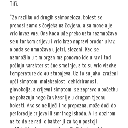
Tifi.
“Za razliku od drugih salmoneloza, bolest se
prenosi samo s čovjeka na čovjeka, a salmonela je
vrlo invazivna. Ona kada uđe preko usta razmnožava
se u tankom crijevu i vrlo brzo napravi prodor u krv,
a onda se umnožava u jetri, slezeni. Kad se
namnožila u tim organima ponovno ide u krv i tad
počinju karakteristične smetnje, a to su vrlo visoke
temperature do 40 stupnjeva. Uz to su jako izraženi
opći simptomi malaksalost, dehidriranost,
glavobolja, a crijevni simptomi se zapravo u početku
ne pokazuju nego čak kasnije u drugom tjednu
bolesti. Ako se ne liječi i ne prepozna, može doći do
perforacije crijeva ili smrtnog ishoda. Ali s obzirom
na to da se radi o bakteriji za koju postoji