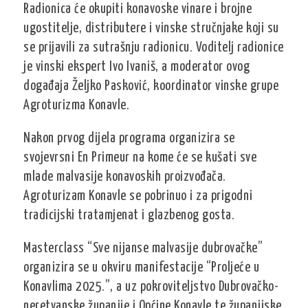
Radionica će okupiti konavoske vinare i brojne
ugostitelje, distributere i vinske stručnjake koji su
se prijavili za sutrašnju radionicu. Voditelj radionice
je vinski ekspert Ivo Ivaniš, a moderator ovog
događaja Željko Pasković, koordinator vinske grupe
Agroturizma Konavle.
Nakon prvog dijela programa organizira se
svojevrsni En Primeur na kome će se kušati sve
mlade malvasije konavoskih proizvođača.
Agroturizam Konavle se pobrinuo i za prigodni
tradicijski tratamjenat i glazbenog gosta.
Masterclass “Sve nijanse malvasije dubrovačke”
organizira se u okviru manifestacije “Proljeće u
Konavlima 2025.”, a uz pokroviteljstvo Dubrovačko-
neretvanske županije i Općine Konavle te županijske