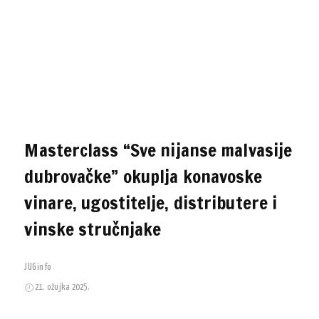
Masterclass “Sve nijanse malvasije
dubrovačke” okuplja konavoske
vinare, ugostitelje, distributere i
vinske stručnjake
JUGinfo
21. ožujka 2025.