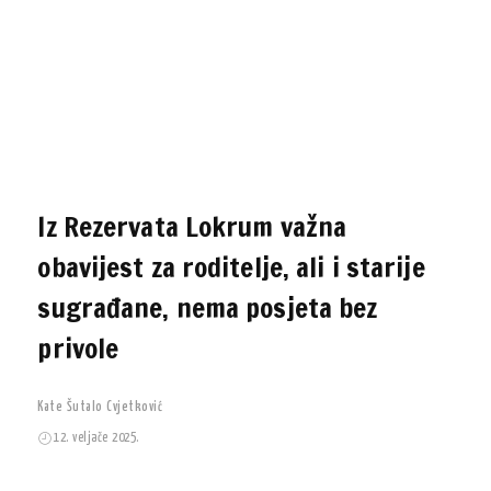
Iz Rezervata Lokrum važna
obavijest za roditelje, ali i starije
sugrađane, nema posjeta bez
privole
Kate Šutalo Cvjetković
12. veljače 2025.