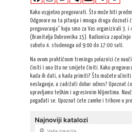
Kako uspješno pregovarati. Što može biti predm
Odgovore na ta pitanja i mnoga druga doznati će
pregovaranja“ koju smo za Vas organizirali 3. i
(Branitelja Dubrovnika 15). Radionica započinje
subotu 4. studenoga od 9:00 do 17:00 sati.
Na ovom praktičnom treningu polaznici će naučit
činiti i ono što ne smijete činiti. Kako pregovar
kada ih dati, a kada primiti? Što možete učini
neslaganje, a zadržati dobar odnos? Upoznat ćet
upravljamo teškim i agresivnim klijentima. Nauč
pogađati se. Upoznat ćete zamke i trikove u preg