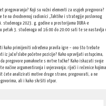
et pregovaranja? Koji su važni elementi za uspjeh pregovora?
 te na dvodnevnoj radionici „Taktike i strategije poslovnog
 4. studenoga 2023. g. godine u prostorijama DURA-e
 u petak 3. studenoga od 16:00 do 20:00 sati te se nastavlja 
i kako primijeniti određena pravila igre – ono što trebate
ati iz jače/slabe početne pozicije? Kako upravljati ustupcima,
ti da pregovore pomaknete s mrtve točke? Kako iskazati svoje
e načine argumentiranja i uvjeravanja; riječi i rečenice kojima
it ćete analizirati motive druge strane, pregovarati, a ne
ovorima, ali i kako skršiti otpor.