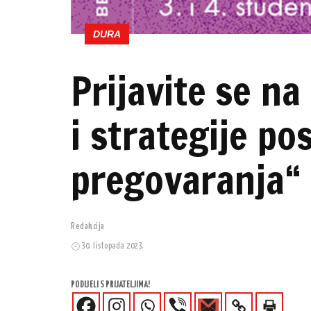
DURA
Prijavite se na
i strategije po
pregovaranja“
Redakcija
30. listopada 2023.
PODIJELI S PRIJATELJIMA!