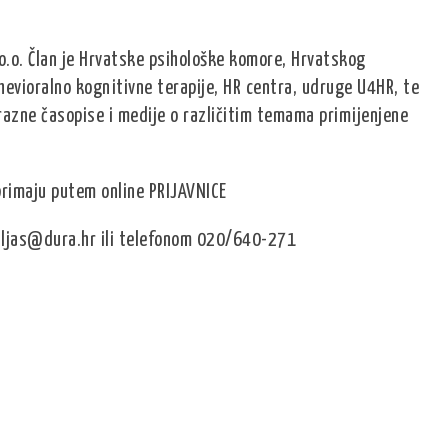
.o.o. Član je Hrvatske psihološke komore, Hrvatskog
evioralno kognitivne terapije, HR centra, udruge U4HR, te
razne časopise i medije o različitim temama primijenjene
aprimaju putem online PRIJAVNICE
uljas@dura.hr ili telefonom 020/640-271