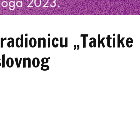
 radionicu „Taktike
slovnog