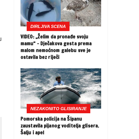
DIRLJIVA SCENA
VIDEO: „Želim da pronađe svoju
u
mamu“ – Dječakova gesta prema
malom nemoćnom galebu sve je
ostavila bez riječi
NEZAKONITO GLISIRANJE
Pomorska policija na Šipanu
zaustavila pijanog voditelja glisera.
Šalju i apel