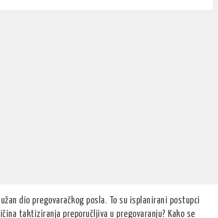
nužan dio pregovaračkog posla. To su isplanirani postupci
ičina taktiziranja preporučljiva u pregovaranju? Kako se