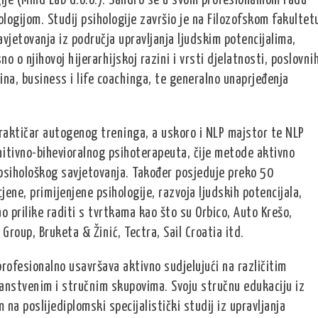
je (Mind Lab d.o.o.). Sandro se u svom profesionalnom radu
ogijom. Studij psihologije završio je na Filozofskom fakultet
avjetovanja iz područja upravljanja ljudskim potencijalima,
o o njihovoj hijerarhijskoj razini i vrsti djelatnosti, poslovni
ina, business i life coachinga, te generalno unaprjeđenja
 praktičar autogenog treninga, a uskoro i NLP majstor te NLP
nitivno-bihevioralnog psihoterapeuta, čije metode aktivno
e psihološkog savjetovanja. Također posjeduje preko 50
cjene, primijenjene psihologije, razvoja ljudskih potencijala,
o prilike raditi s tvrtkama kao što su Orbico, Auto Krešo,
Group, Bruketa & Žinić, Tectra, Sail Croatia itd.
rofesionalno usavršava aktivno sudjelujući na različitim
anstvenim i stručnim skupovima. Svoju stručnu edukaciju iz
na poslijediplomski specijalistički studij iz upravljanja