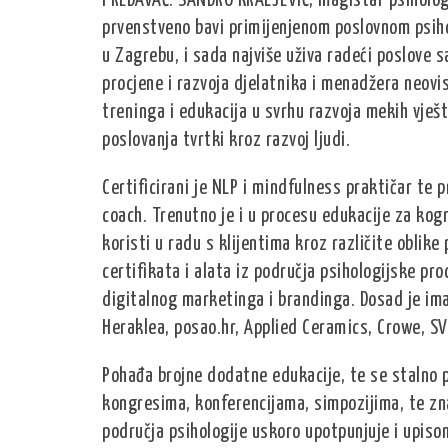
PREDAVAČ: SANDRO KRALJEVIĆ, magistar psihologi
prvenstveno bavi primijenjenom poslovnom psihol
u Zagrebu, i sada najviše uživa radeći poslove s
procjene i razvoja djelatnika i menadžera neovisn
treninga i edukacija u svrhu razvoja mekih vješt
poslovanja tvrtki kroz razvoj ljudi.
Certificirani je NLP i mindfulness praktičar te
coach. Trenutno je i u procesu edukacije za kog
koristi u radu s klijentima kroz različite oblik
certifikata i alata iz područja psihologijske pro
digitalnog marketinga i brandinga. Dosad je ima
Heraklea, posao.hr, Applied Ceramics, Crowe, SV 
Pohađa brojne dodatne edukacije, te se stalno p
kongresima, konferencijama, simpozijima, te zn
područja psihologije uskoro upotpunjuje i upisom 