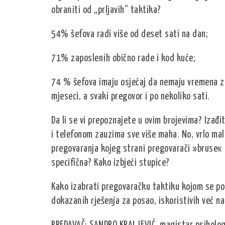
obraniti od „prljavih“ taktika?
54% šefova radi više od deset sati na dan;
71% zaposlenih obično rade i kod kuće;
74 % šefova imaju osjećaj da nemaju vremena za 
mjeseci, a svaki pregovor i po nekoliko sati.
Da li se vi prepoznajete u ovim brojevima? Izađ
i telefonom zauzima sve više maha. No, vrlo mal
pregovaranja kojeg strani pregovarači »bruse« r
specifična? Kako izbjeći stupice?
Kako izabrati pregovaračku taktiku kojom se po
dokazanih rješenja za posao, iskoristivih već n