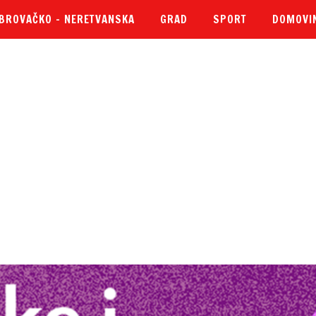
BROVAČKO – NERETVANSKA
GRAD
SPORT
DOMOVI