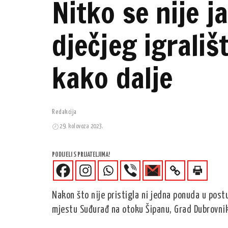
Nitko se nije j
dječjeg igrali
kako dalje
Redakcija
29. kolovoza 2023.
PODIJELI S PRIJATELJIMA!
Nakon što nije pristigla ni jedna ponuda u post
mjestu Suđurađ na otoku Šipanu, Grad Dubrovni