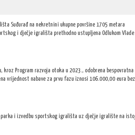
ališta Suđurađ na nekretnini ukupne površine 1705 metara
ortskog i dječje igrališta prethodno ustupljena Odlukom Vlade
u, kroz Program razvoja otoka u 2023., odobrena bespovratna
ena vrijednost nabave za prvu fazu iznosi 106.000,00 eura be
parka i izvedbu sportskog igrališta uz dječje igralište na isto