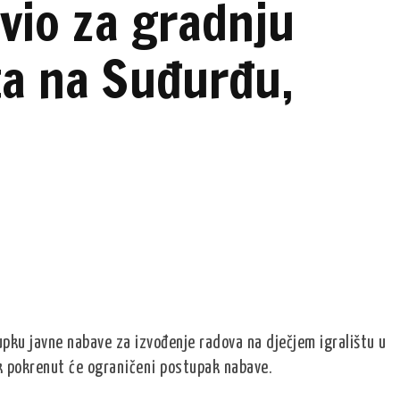
avio za gradnju
šta na Suđurđu,
upku javne nabave za izvođenje radova na dječjem igralištu u
k pokrenut će ograničeni postupak nabave.