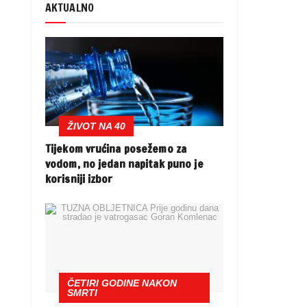
AKTUALNO
ŽIVOT NA 40
Tijekom vrućina posežemo za
vodom, no jedan napitak puno je
korisniji izbor
ČETIRI GODINE NAKON
SMRTI