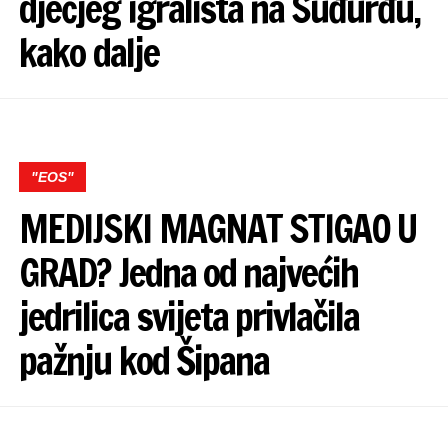
dječjeg igrališta na Suđurđu,
kako dalje
"EOS"
MEDIJSKI MAGNAT STIGAO U
GRAD? Jedna od najvećih
jedrilica svijeta privlačila
pažnju kod Šipana