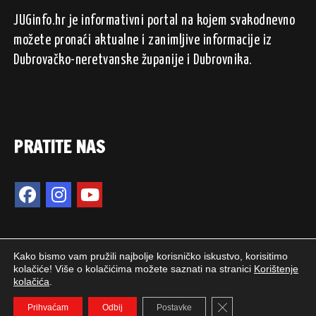
JUGinfo.hr je informativni portal na kojem svakodnevno
možete pronaći aktualne i zanimljive informacije iz
Dubrovačko-neretvanske županije i Dubrovnika.
PRATITE NAS
Kako bismo vam pružili najbolje korisničko iskustvo, korisitimo
kolačiće! Više o kolačićima možete saznati na stranici
Korištenje
kolačića
.
2024. © JUGinfo.hr / Sva prava pridržana.
Close GDPR Cookie 
WEB PEPERIT
Prihvaćam
Odbij
Postavke