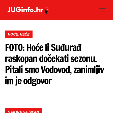
HOĆE, NEĆE
FOTO: Hoće li Suđurađ
raskopan dočekati sezonu.
Pitali smo Vodovod, zanimljiv
im je odgovor
S MORA NA ŠIPAN