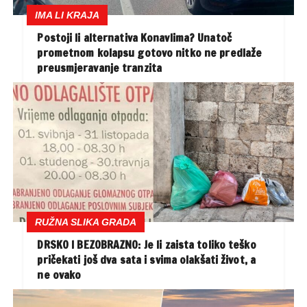
IMA LI KRAJA
Postoji li alternativa Konavlima? Unatoč
prometnom kolapsu gotovo nitko ne predlaže
preusmjeravanje tranzita
RUŽNA SLIKA GRADA
DRSKO I BEZOBRAZNO: Je li zaista toliko teško
pričekati još dva sata i svima olakšati život, a
ne ovako