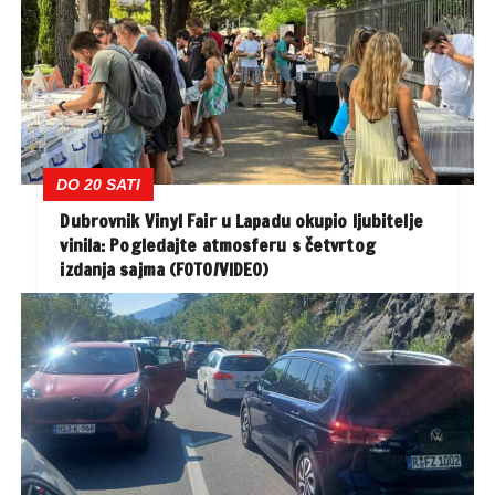
DO 20 SATI
Dubrovnik Vinyl Fair u Lapadu okupio ljubitelje
vinila: Pogledajte atmosferu s četvrtog
izdanja sajma (FOTO/VIDEO)