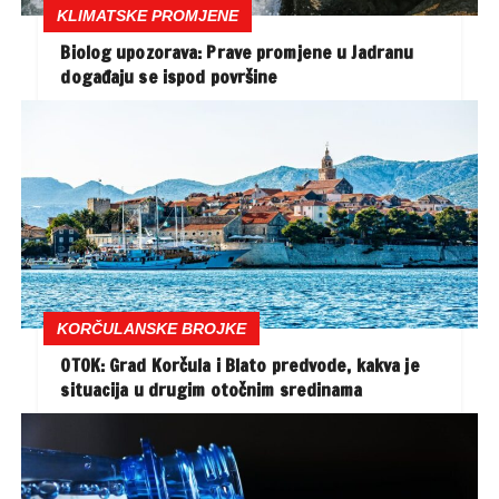
KLIMATSKE PROMJENE
Biolog upozorava: Prave promjene u Jadranu
događaju se ispod površine
KORČULANSKE BROJKE
OTOK: Grad Korčula i Blato predvode, kakva je
situacija u drugim otočnim sredinama