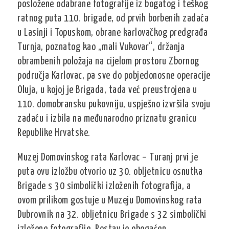
posložene odabrane fotografije iz bogatog i teškog
ratnog puta 110. brigade, od prvih borbenih zadaća
u Lasinji i Topuskom, obrane karlovačkog predgrađa
Turnja, poznatog kao „mali Vukovar“, držanja
obrambenih položaja na cijelom prostoru Zbornog
područja Karlovac, pa sve do pobjedonosne operacije
Oluja, u kojoj je Brigada, tada već preustrojena u
110. domobransku pukovniju, uspješno izvršila svoju
zadaću i izbila na međunarodno priznatu granicu
Republike Hrvatske.
Muzej Domovinskog rata Karlovac – Turanj prvi je
puta ovu izložbu otvorio uz 30. obljetnicu osnutka
Brigade s 30 simbolički izloženih fotografija, a
ovom prilikom gostuje u Muzeju Domovinskog rata
Dubrovnik na 32. obljetnicu Brigade s 32 simbolički