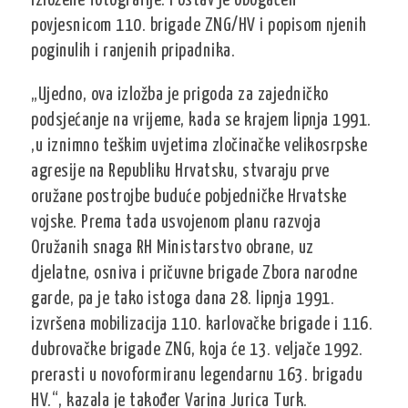
izložene fotografije. Postav je obogaćen
povjesnicom 110. brigade ZNG/HV i popisom njenih
poginulih i ranjenih pripadnika.
„Ujedno, ova izložba je prigoda za zajedničko
podsjećanje na vrijeme, kada se krajem lipnja 1991.
,u iznimno teškim uvjetima zločinačke velikosrpske
agresije na Republiku Hrvatsku, stvaraju prve
oružane postrojbe buduće pobjedničke Hrvatske
vojske. Prema tada usvojenom planu razvoja
Oružanih snaga RH Ministarstvo obrane, uz
djelatne, osniva i pričuvne brigade Zbora narodne
garde, pa je tako istoga dana 28. lipnja 1991.
izvršena mobilizacija 110. karlovačke brigade i 116.
dubrovačke brigade ZNG, koja će 13. veljače 1992.
prerasti u novoformiranu legendarnu 163. brigadu
HV.“, kazala je također Varina Jurica Turk.