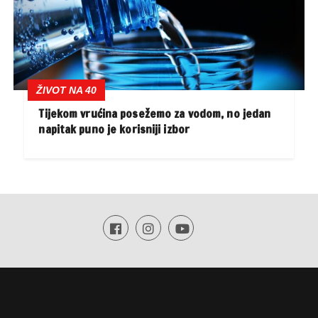
ŽIVOT NA 40
Tijekom vrućina posežemo za vodom, no jedan
napitak puno je korisniji izbor