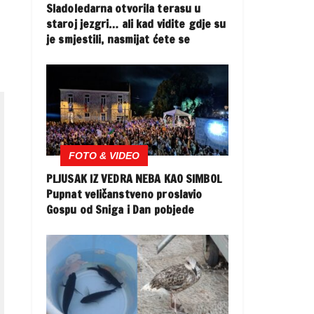
Sladoledarna otvorila terasu u
staroj jezgri… ali kad vidite gdje su
je smjestili, nasmijat ćete se
FOTO & VIDEO
PLJUSAK IZ VEDRA NEBA KAO SIMBOL
Pupnat veličanstveno proslavio
Gospu od Sniga i Dan pobjede