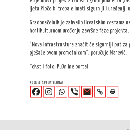
Vrijednost projekta iznosi 1,9 milijuna eura (b
ljeta Ploče bi trebale imati sigurniji i uređeniji 
Gradonačelnik je zahvalio Hrvatskim cestama na
hortikulturnom uređenju završne faze projekta,
“Nova infrastruktura značit će sigurniji put z
pješače ovom prometnicom”, poručuje Marević.
Tekst i foto: PLOnline portal
PODIJELI S PRIJATELJIMA!