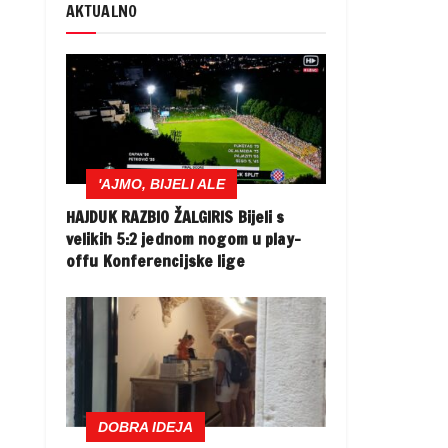
AKTUALNO
'AJMO, BIJELI ALE
HAJDUK RAZBIO ŽALGIRIS Bijeli s
velikih 5:2 jednom nogom u play-
offu Konferencijske lige
DOBRA IDEJA