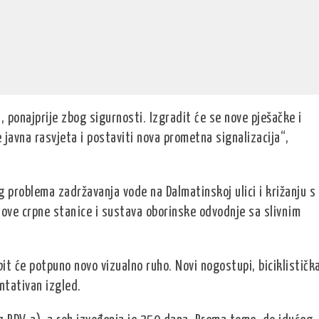
, ponajprije zbog sigurnosti. Izgradit će se nove pješačke i
 javna rasvjeta i postaviti nova prometna signalizacija“,
 problema zadržavanja vode na Dalmatinskoj ulici i križanju s
nove crpne stanice i sustava oborinske odvodnje sa slivnim
it će potpuno novo vizualno ruho. Novi nogostupi, biciklističk
ntativan izgled.