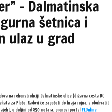
er” – Dalmatinska
igurna šetnica i
n ulaz u grad
dova na rekonstrukciji Dalmatinske ulice (državna cesta DC
ekata za Ploče. Radovi će započeti do kraja rujna, a obuhvatit
rajekt, u duljini od 850 metara, prenosi portal
PLOnline