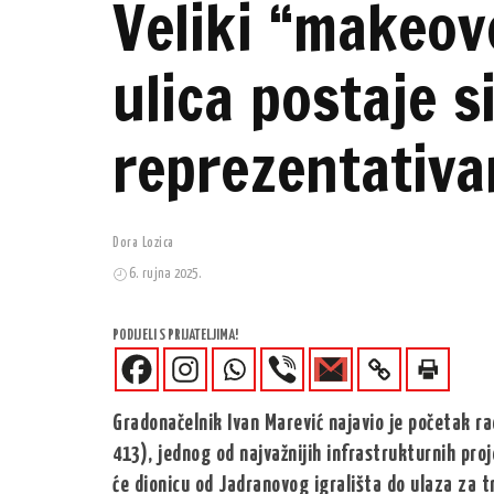
Veliki “makeov
ulica postaje s
reprezentativa
Dora Lozica
6. rujna 2025.
PODIJELI S PRIJATELJIMA!
Gradonačelnik Ivan Marević najavio je početak ra
413), jednog od najvažnijih infrastrukturnih proj
će dionicu od Jadranovog igrališta do ulaza za t