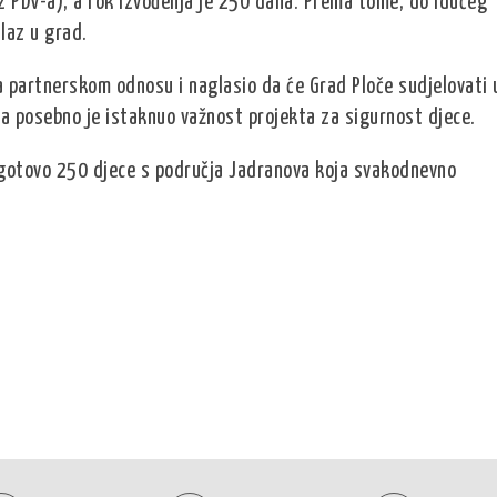
ez PDV-a), a rok izvođenja je 250 dana. Prema tome, do idućeg
ulaz u grad.
 partnerskom odnosu i naglasio da će Grad Ploče sudjelovati 
 a posebno je istaknuo važnost projekta za sigurnost djece.
a gotovo 250 djece s područja Jadranova koja svakodnevno