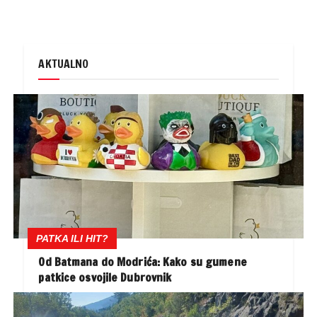
AKTUALNO
PATKA ILI HIT?
Od Batmana do Modrića: Kako su gumene
patkice osvojile Dubrovnik