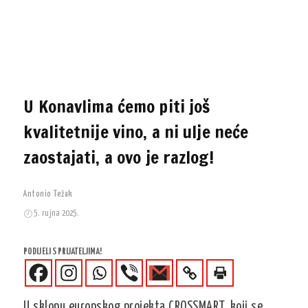
U Konavlima ćemo piti još
kvalitetnije vino, a ni ulje neće
zaostajati, a ovo je razlog!
Antonio Težak
5. rujna 2025.
PODIJELI S PRIJATELJIMA!
U sklopu europskog projekta CROSSMART, koji se