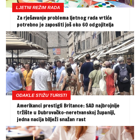
LJETNI REŽIM RADA
Za rješavanje problema ljetnog rada vrtića
potrebno je zaposliti još oko 60 odgojitelja
ODAKLE STIŽU TURISTI
Amerikanci prestigli Britance: SAD najbrojnije
tržište u Dubrovačko-neretvanskoj županiji,
jedna nacija bilježi snažan rast