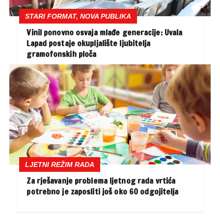
STARI FORMAT, NOVA PUBLIKA
Vinil ponovno osvaja mlađe generacije: Uvala
Lapad postaje okupljalište ljubitelja
gramofonskih ploča
LJETNI REŽIM RADA
Za rješavanje problema ljetnog rada vrtića
potrebno je zaposliti još oko 60 odgojitelja