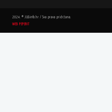
2024. © JUGinfo.hr / Sva prava pridržana.
WEB PEPERIT