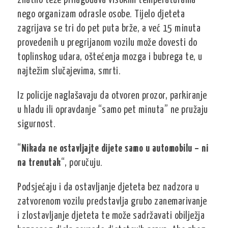
znatno teže prilagođava visokim temperaturama
nego organizam odrasle osobe. Tijelo djeteta
zagrijava se tri do pet puta brže, a već 15 minuta
provedenih u pregrijanom vozilu može dovesti do
toplinskog udara, oštećenja mozga i bubrega te, u
najtežim slučajevima, smrti.
Iz policije naglašavaju da otvoren prozor, parkiranje
u hladu ili opravdanje “samo pet minuta” ne pružaju
sigurnost.
“
Nikada ne ostavljajte dijete samo u automobilu – ni
na trenutak
“, poručuju.
Podsjećaju i da ostavljanje djeteta bez nadzora u
zatvorenom vozilu predstavlja grubo zanemarivanje
i zlostavljanje djeteta te može sadržavati obilježja