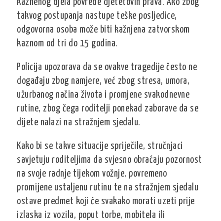
kaznenog djela povrede djetetovih prava. Ako zbog
takvog postupanja nastupe teške posljedice,
odgovorna osoba može biti kažnjena zatvorskom
kaznom od tri do 15 godina.
Policija upozorava da se ovakve tragedije često ne
događaju zbog namjere, već zbog stresa, umora,
užurbanog načina života i promjene svakodnevne
rutine, zbog čega roditelji ponekad zaborave da se
dijete nalazi na stražnjem sjedalu.
Kako bi se takve situacije spriječile, stručnjaci
savjetuju roditeljima da svjesno obraćaju pozornost
na svoje radnje tijekom vožnje, povremeno
promijene ustaljenu rutinu te na stražnjem sjedalu
ostave predmet koji će svakako morati uzeti prije
izlaska iz vozila, poput torbe, mobitela ili