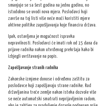
smanjuje se sa šest godina na jednu godinu, no
istodobno se uvodi nova mjera. Poslodavci koji
završe na toj listi više neće moći koristiti mjere
aktivne politike zapošljavanja koje financira država.
Ipak, ostavljena je mogućnost ispravka
nepravilnosti. Poslodavci će imati rok od 15 dana da
prijave radnika nakon utvrđenog prekršaja kako bi
izbjegli uvrštavanje na popis.
Zapošljavanje stranih radnika
Zakonske izmjene donose i određenu zaštitu za
poslodavce koji zapošljavaju strane radnike. Rad
državljanina treće zemlje nakon isteka dozvole više
se neće automatski smatrati neprijavljenim radom,
ako je zahtjev za produljenje dozvole podnesen prije