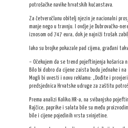
potrošačke navike hrvatskih kućanstava.
Za četveročlanu obitelj njezin je nacionalni pr
manje nego u travnju. I ovdje je Dubrovačko-ner
iznosom od 747 eura, dok je najniži trošak zabi
Iako su brojke pokazale pad cijena, građani takv
– Očekujem da se trend pojeftinjenja košarica n
Bilo bi dobro da cijene zaista budu jednake i na
Mogli bi uvesti i novu reklamu: „Dođite i provjeri
predsjednica Hrvatske udruge za zaštitu potro
Prema analizi Koliko.HR-a, na svibanjsko pojeft
Rajčice, paprike i salata bile su među proizvodim
bile i cijene pojedinih vrsta svinjetine.