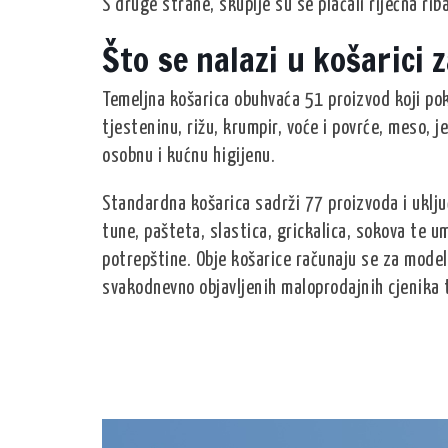
S druge strane, skuplje su se plaćali riječna riba,
Što se nalazi u košarici 
Temeljna košarica obuhvaća 51 proizvod koji po
tjesteninu, rižu, krumpir, voće i povrće, meso, j
osobnu i kućnu higijenu.
Standardna košarica sadrži 77 proizvoda i uklju
tune, pašteta, slastica, grickalica, sokova te um
potrepštine. Obje košarice računaju se za model
svakodnevno objavljenih maloprodajnih cjenika 