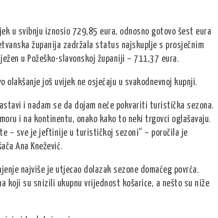
osjek u svibnju iznosio 729,85 eura, odnosno gotovo šest eura
etvanska županija zadržala status najskuplje s prosječnim
lježen u Požeško-slavonskoj županiji – 711,37 eura.
o olakšanje još uvijek ne osjećaju u svakodnevnoj kupnji.
astavi i nadam se da dojam neće pokvariti turistička sezona.
 moru i na kontinentu, onako kako to neki trgovci oglašavaju.
te – sve je jeftinije u turističkoj sezoni“ – poručila je
šača Ana Knežević.
injenje najviše je utjecao dolazak sezone domaćeg povrća.
a koji su snizili ukupnu vrijednost košarice, a nešto su niže