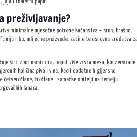
 jaja i toaletni papir.
za preživljavanje?
kriva minimalne mjesečne potrebe kućanstva – kruh, brašno,
eftiniju ribu, mliječne proizvode, začine te osnovna sredstva z
čuje širi izbor namirnica, poput više vrsta mesa, konzervirane
jerenih količina piva i vina, kao i dodatne higijenske
e četveročlane, tročlane i samačke obitelji na temelju
trgovačkih lanaca.