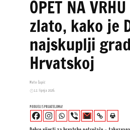
OPET NA VRHU 
zlato, kako je
najskuplji grad
Hrvatskoj
Mato Čupić
12. lipnja 2026.
PODIJELI S PRIJATELJIMA!