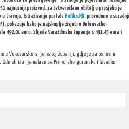
„košarica za preživljavanje“ u svibnju je pojeftinila. Temeljna
1 najnužniji proizvod, za četveročlanu obitelj u prosjeku je
o u travnju. Istraživanje portala
Koliko.HR
, provedeno u suradnj
, pokazuje kako je najskuplje živjeti u Dubrovačko-
ala 492,01 euro. Slijede Varaždinska županija s 491,45 eura i
ene u Vukovarsko-srijemskoj županiji, gdje je za osnovnu
a. Odmah iza nje nalaze se Primorsko-goranska i Sisačko-