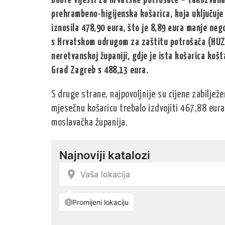
Dobre vijesti za hrvatske potrošače – takozvana 
prehrambeno-higijenska košarica, koja uključuje 5
iznosila 478,90 eura, što je 8,89 eura manje neg
s Hrvatskom udrugom za zaštitu potrošača (HUZP)
neretvanskoj županiji, gdje je ista košarica košt
Grad Zagreb s 488,13 eura.
S druge strane, najpovoljnije su cijene zabiljež
mjesečnu košaricu trebalo izdvojiti 467,88 eur
moslavačka županija.