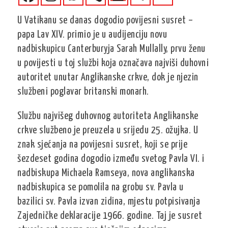
U Vatikanu se danas dogodio povijesni susret –
papa Lav XIV. primio je u audijenciju novu
nadbiskupicu Canterburyja Sarah Mullally, prvu ženu
u povijesti u toj službi koja označava najviši duhovni
autoritet unutar Anglikanske crkve, dok je njezin
službeni poglavar britanski monarh.
Službu najvišeg duhovnog autoriteta Anglikanske
crkve službeno je preuzela u srijedu 25. ožujka. U
znak sjećanja na povijesni susret, koji se prije
šezdeset godina dogodio između svetog Pavla VI. i
nadbiskupa Michaela Ramseya, nova anglikanska
nadbiskupica se pomolila na grobu sv. Pavla u
bazilici sv. Pavla izvan zidina, mjestu potpisivanja
Zajedničke deklaracije 1966. godine. Taj je susret