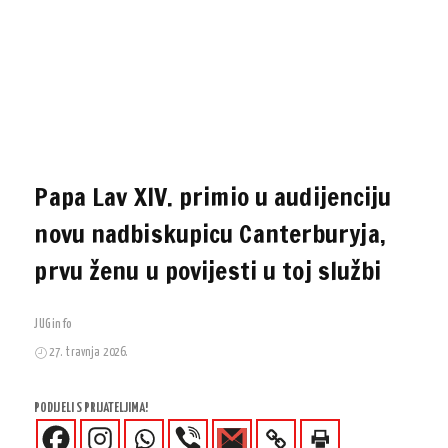
Papa Lav XIV. primio u audijenciju
novu nadbiskupicu Canterburyja,
prvu ženu u povijesti u toj službi
JUGinfo
27. travnja 2026.
PODIJELI S PRIJATELJIMA!