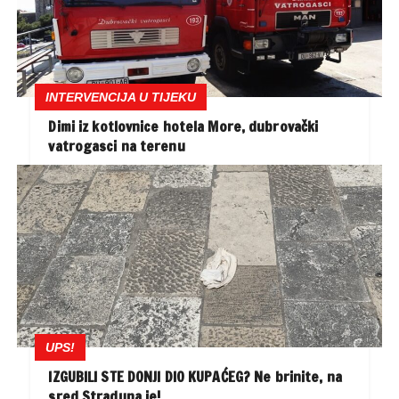
INTERVENCIJA U TIJEKU
Dimi iz kotlovnice hotela More, dubrovački
vatrogasci na terenu
UPS!
IZGUBILI STE DONJI DIO KUPAĆEG? Ne brinite, na
sred Straduna je!