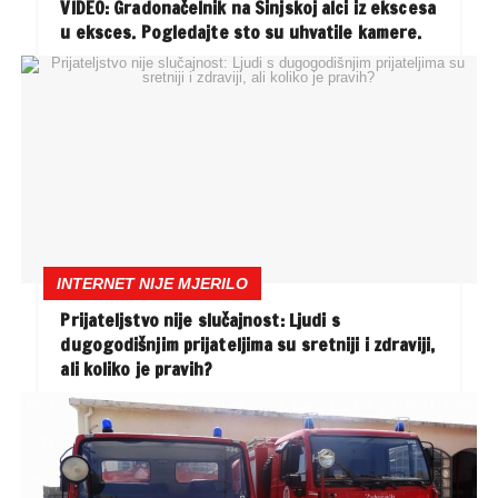
VIDEO: Gradonačelnik na Sinjskoj alci iz ekscesa
u eksces. Pogledajte sto su uhvatile kamere.
INTERNET NIJE MJERILO
Prijateljstvo nije slučajnost: Ljudi s
dugogodišnjim prijateljima su sretniji i zdraviji,
ali koliko je pravih?