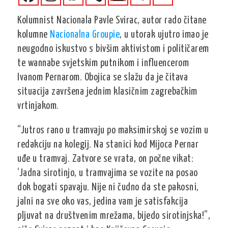
Kolumnist Nacionala Pavle Svirac, autor rado čitane
kolumne
Nacionalna Groupie
, u utorak ujutro imao je
neugodno iskustvo s bivšim aktivistom i političarem
te wannabe svjetskim putnikom i influencerom
Ivanom Pernarom. Obojica se slažu da je čitava
situacija završena jednim klasičnim zagrebačkim
vrtinjakom.
“Jutros rano u tramvaju po maksimirskoj se vozim u
redakciju na kolegij. Na stanici kod Mijoca Pernar
uđe u tramvaj. Zatvore se vrata, on počne vikat:
‘Jadna sirotinjo, u tramvajima se vozite na posao
dok bogati spavaju. Nije ni čudno da ste pakosni,
jalni na sve oko vas, jedina vam je satisfakcija
pljuvat na društvenim mrežama, bijedo sirotinjska!”,