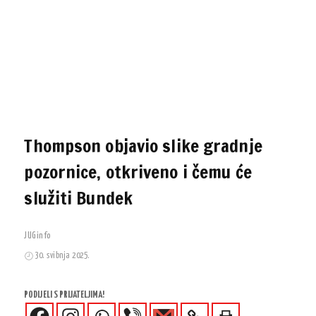
Thompson objavio slike gradnje
pozornice, otkriveno i čemu će
služiti Bundek
JUGinfo
30. svibnja 2025.
PODIJELI S PRIJATELJIMA!