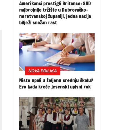
Amerikanci prestigli Britance: SAD
najbrojnije tržište u Dubrovačko-
neretvanskoj županiji, jedna nacija
bilježi snažan rast
NOVA PRILIKA
Niste upali u željenu srednju školu?
Evo kada kreće jesenski upisni rok