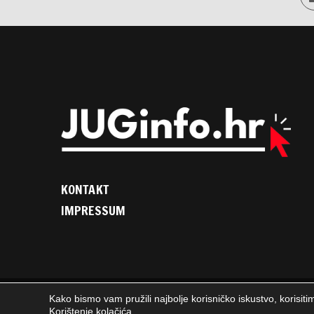
KONTAKT
IMPRESSUM
Kako bismo vam pružili najbolje korisničko iskustvo, korisiti
2025. © JUGinfo.hr / Sva prava pridržana. / WEB
PEPERIT
Korištenje kolačića
.