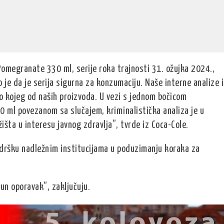
omegranate 330 ml, serije roka trajnosti 31. ožujka 2024.,
 je da je serija sigurna za konzumaciju. Naše interne analize i
lo kojeg od naših proizvoda. U vezi s jednom bočicom
 ml povezanom sa slučajem, kriminalistička analiza je u
žišta u interesu javnog zdravlja”, tvrde iz Coca-Cole.
podršku nadležnim institucijama u poduzimanju koraka za
n oporavak”, zaključuju.