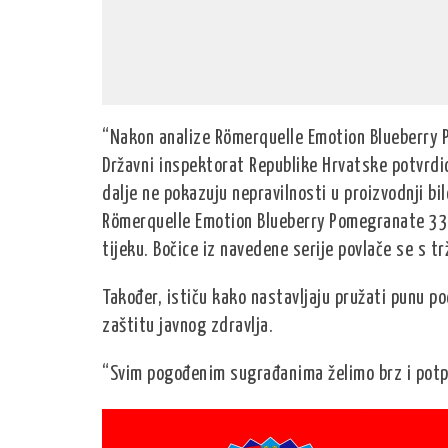
“Nakon analize Römerquelle Emotion Blueberry P
Državni inspektorat Republike Hrvatske potvrdio
dalje ne pokazuju nepravilnosti u proizvodnji bi
Römerquelle Emotion Blueberry Pomegranate 330
tijeku. Bočice iz navedene serije povlače se s tr
Također, ističu kako nastavljaju pružati punu 
zaštitu javnog zdravlja.
“Svim pogođenim sugrađanima želimo brz i potpu