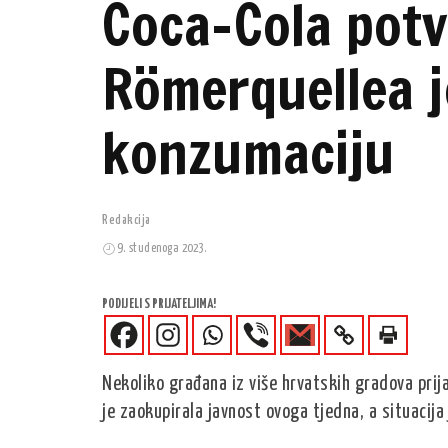
Coca-Cola potvr
Römerquellea j
konzumaciju
Redakcija
9. studenoga 2023.
PODIJELI S PRIJATELJIMA!
Nekoliko građana iz više hrvatskih gradova prija
je zaokupirala javnost ovoga tjedna, a situacija