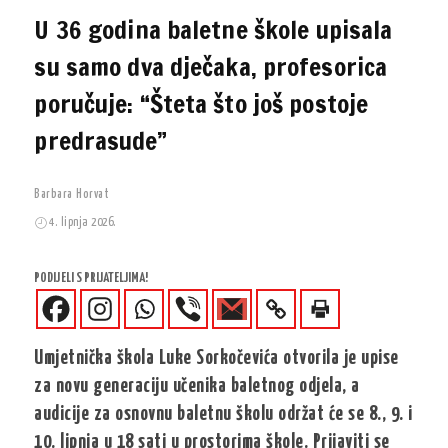
U 36 godina baletne škole upisala
su samo dva dječaka, profesorica
poručuje: “Šteta što još postoje
predrasude”
Barbara Horvat
4. lipnja 2026.
PODIJELI S PRIJATELJIMA!
Umjetnička škola Luke Sorkočevića otvorila je upise
za novu generaciju učenika baletnog odjela, a
audicije za osnovnu baletnu školu održat će se 8., 9. i
10. lipnja u 18 sati u prostorima škole. Prijaviti se