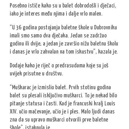
Posebno ističe kako su u balet dobrodošli i dječaci,
iako je interes među njima i dalje vrlo malen.
“U 36 godina postojanja baletne škole u Dubrovniku
imali smo samo dva dječaka. Jedan se zadržao
godinu ili dvije, a jedan je završio nižu baletnu školu
i danas je vrlo zahvalan na tom iskustvu”, kazala je.
Dodaje kako je riječ o predrasudama koje su još
uvijek prisutne u društvu.
“Muškarac je izmislio balet. Prvih stotinu godina
balet su plesali isključivo muškarci. To je nekad bilo
pitanje statusa i časti. Kad je francuski kralj Louis
XIV. učio mačevanje, učio je i ples. Malo ljudi danas
zna da su upravo muškarci otvorili prve baletne
škole”, istaknula je.