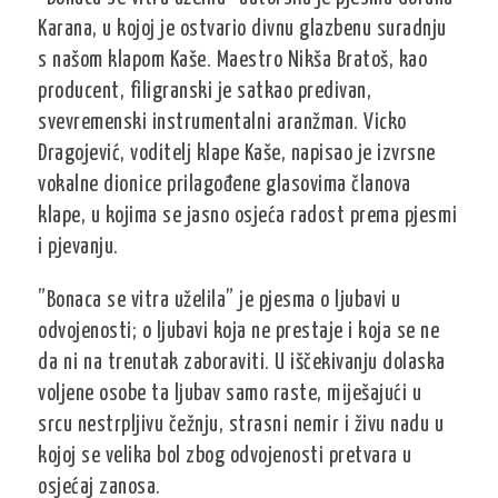
Karana, u kojoj je ostvario divnu glazbenu suradnju
s našom klapom Kaše. Maestro Nikša Bratoš, kao
producent, filigranski je satkao predivan,
svevremenski instrumentalni aranžman. Vicko
Dragojević, voditelj klape Kaše, napisao je izvrsne
vokalne dionice prilagođene glasovima članova
klape, u kojima se jasno osjeća radost prema pjesmi
i pjevanju.
”Bonaca se vitra uželila” je pjesma o ljubavi u
odvojenosti; o ljubavi koja ne prestaje i koja se ne
da ni na trenutak zaboraviti. U iščekivanju dolaska
voljene osobe ta ljubav samo raste, miješajući u
srcu nestrpljivu čežnju, strasni nemir i živu nadu u
kojoj se velika bol zbog odvojenosti pretvara u
osjećaj zanosa.