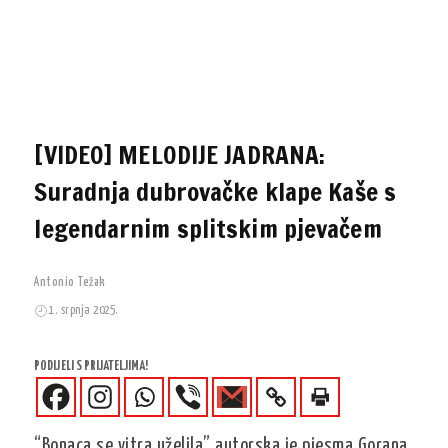
[VIDEO] MELODIJE JADRANA:
Suradnja dubrovačke klape Kaše s
legendarnim splitskim pjevačem
Antonio Težak
1. srpnja 2025.
PODIJELI S PRIJATELJIMA!
“Bonaca se vitra uželila” autorska je pjesma Gorana