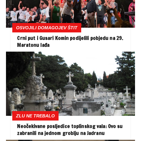
OSVOJILI DOMAGOJEV ŠTIT
Crni put i Gusari Komin podijelili pobjedu na 29.
Maratonu lađa
ZLU NE TREBALO
Neočekivane posljedice toplinskog vala: Ovo su
zabranili na jednom groblju na Jadranu