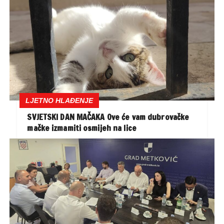
LJETNO HLAĐENJE
SVJETSKI DAN MAČAKA Ove će vam dubrovačke
mačke izmamiti osmijeh na lice