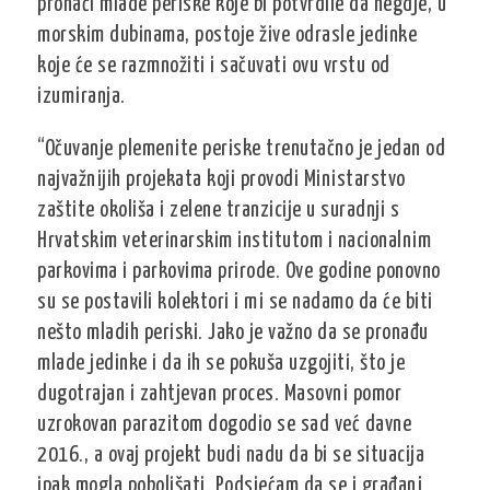
pronaći mlade periske koje bi potvrdile da negdje, u
morskim dubinama, postoje žive odrasle jedinke
koje će se razmnožiti i sačuvati ovu vrstu od
izumiranja.
“Očuvanje plemenite periske trenutačno je jedan od
najvažnijih projekata koji provodi Ministarstvo
zaštite okoliša i zelene tranzicije u suradnji s
Hrvatskim veterinarskim institutom i nacionalnim
parkovima i parkovima prirode. Ove godine ponovno
su se postavili kolektori i mi se nadamo da će biti
nešto mladih periski. Jako je važno da se pronađu
mlade jedinke i da ih se pokuša uzgojiti, što je
dugotrajan i zahtjevan proces. Masovni pomor
uzrokovan parazitom dogodio se sad već davne
2016., a ovaj projekt budi nadu da bi se situacija
ipak mogla poboljšati. Podsjećam da se i građani