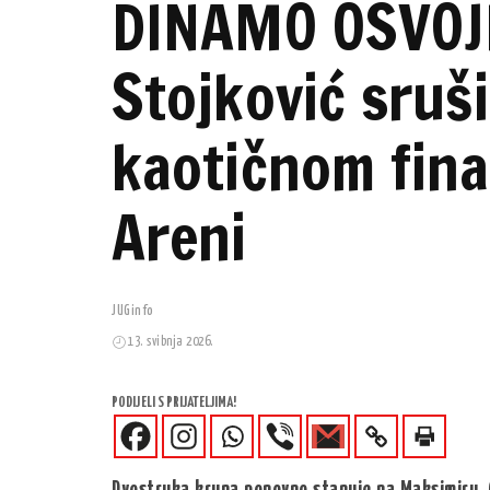
DINAMO OSVOJ
Stojković sruši
kaotičnom fin
Areni
JUGinfo
13. svibnja 2026.
PODIJELI S PRIJATELJIMA!