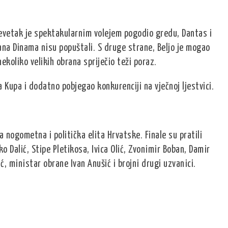
Devetak je spektakularnim volejem pogodio gredu, Dantas i
obrana Dinama nisu popuštali. S druge strane, Beljo je mogao
ekoliko velikih obrana spriječio teži poraz.
 Kupa i dodatno pobjegao konkurenciji na vječnoj ljestvici.
 nogometna i politička elita Hrvatske. Finale su pratili
o Dalić, Stipe Pletikosa, Ivica Olić, Zvonimir Boban, Damir
, ministar obrane Ivan Anušić i brojni drugi uzvanici.