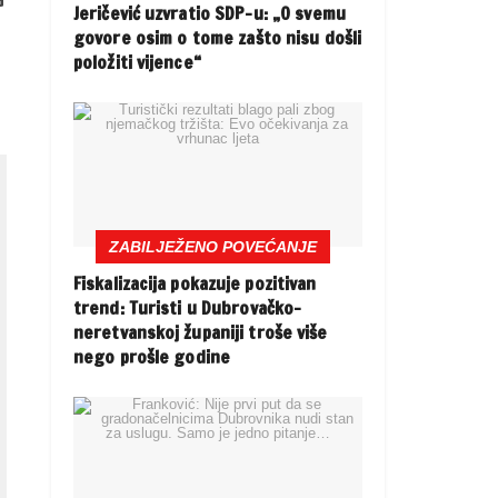
a
Jeričević uzvratio SDP-u: „O svemu
govore osim o tome zašto nisu došli
položiti vijence“
ZABILJEŽENO POVEĆANJE
Fiskalizacija pokazuje pozitivan
trend: Turisti u Dubrovačko-
neretvanskoj županiji troše više
nego prošle godine