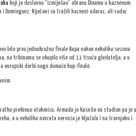
ruka
koji je doslovno “izmiješao” obranu Dinama u kaznenom
 i Dominguez. Riječani su tražili kazneni udarac, ali sudac
 ovo bilo prvo jednokružno finale Kupa nakon nekoliko sezona
na, na tribinama se okupilo više od 11 tisuća gledatelja, a u
na europski derbi nego domaće kup-finale.
avnim.
kratko prekinuo utakmicu, Armada je kasnila na stadion pa je 
eba, a u nekoliko navrata nervoza je ključala i na travnjaku i