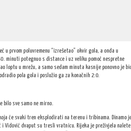
 već u prvom poluvremenu “izrešetao” okvir gola, a onda u
u 50. minuti potegnuo s distance i uz veliku pomoć nespretne
ao loptu u mrežu, a samo sedam minuta kasnije ponovno je bi
odradio pola gola i poslužio ga za konačnih 2:0.
je bilo sve samo ne mirno.
oja će svaki tren eksplodirati na terenu i tribinama. Dinamo j
ć i Vidović dvaput su tresli vratnicu. Rijeka je preživjela nalete