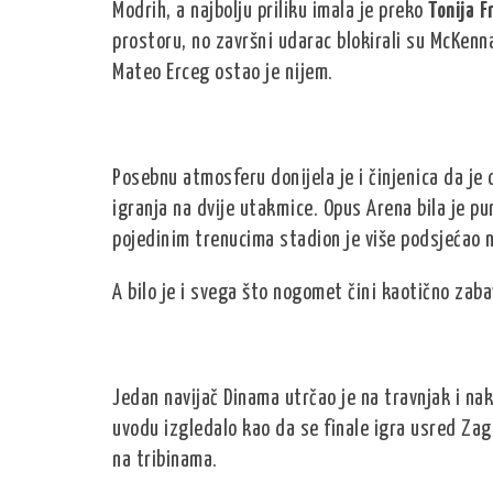
Modrih, a najbolju priliku imala je preko
Tonija F
prostoru, no završni udarac blokirali su McKenna
Mateo Erceg ostao je nijem.
Posebnu atmosferu donijela je i činjenica da je
igranja na dvije utakmice. Opus Arena bila je pu
pojedinim trenucima stadion je više podsjećao 
A bilo je i svega što nogomet čini kaotično zab
Jedan navijač Dinama utrčao je na travnjak i na
uvodu izgledalo kao da se finale igra usred Zagr
na tribinama.