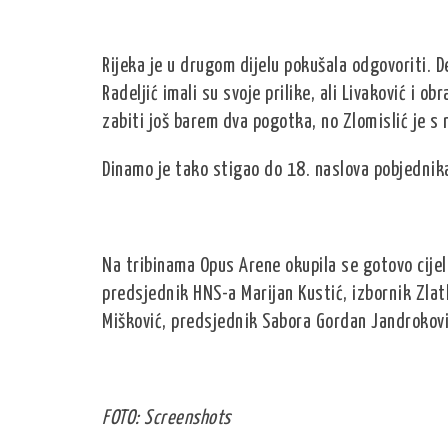
Rijeka je u drugom dijelu pokušala odgovoriti. 
Radeljić imali su svoje prilike, ali Livaković i 
zabiti još barem dva pogotka, no Zlomislić je s n
Dinamo je tako stigao do 18. naslova pobjednika
Na tribinama Opus Arene okupila se gotovo cijela
predsjednik HNS-a Marijan Kustić, izbornik Zlatk
Mišković, predsjednik Sabora Gordan Jandroković
FOTO: Screenshots