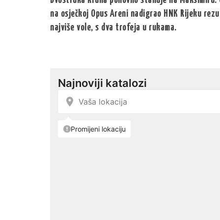
Dvostruka kruna ponovno stanuje na Maksimiru.
na osječkoj Opus Areni nadigrao HNK Rijeku rezu
najviše vole, s dva trofeja u rukama.