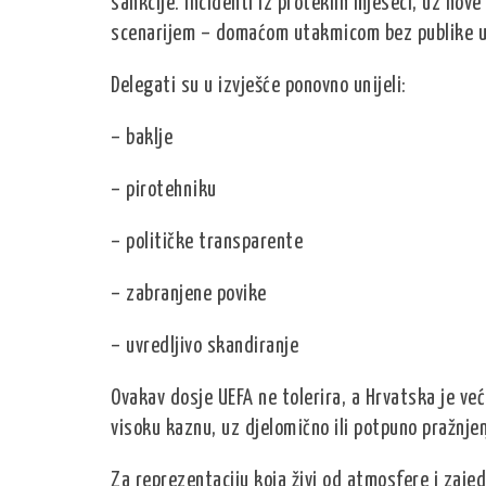
sankcije. Incidenti iz proteklih mjeseci, uz nove
scenarijem – domaćom utakmicom bez publike u 
Delegati su u izvješće ponovno unijeli:
– baklje
– pirotehniku
– političke transparente
– zabranjene povike
– uvredljivo skandiranje
Ovakav dosje UEFA ne tolerira, a Hrvatska je ve
visoku kaznu, uz djelomično ili potpuno pražnjen
Za reprezentaciju koja živi od atmosfere i zajed