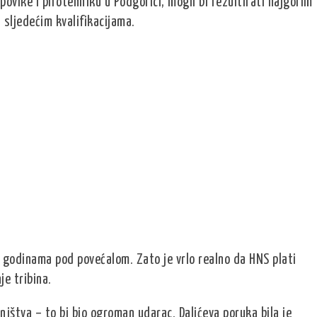
 povike i pirotehniku u Podgorici, mogli bi rezultirati najgorim
sljedećim kvalifikacijama.
ć godinama pod povećalom. Zato je vrlo realno da HNS plati
je tribina.
ništva – to bi bio ogroman udarac. Dalićeva poruka bila je