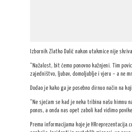
Izbornik Zlatko Dalić nakon utakmice nije skriva
“Nažalost, bit ćemo ponovno kažnjeni. Tim pov
zajedništvo, ljubav, domoljublje i vjeru – a ne
Dodao je kako ga je posebno dirnuo način na koji
“Ne sjećam se kad je neka tribina našu himnu na
ponos, a onda nas opet zaboli kad vidimo povik
Prema informacijama koje je HRreprezentacija.c