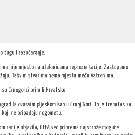
o tugu i razočaranje.
icima nije mjesto na utakmicama reprezentacije. Zastupamo
 mržnju. Takvim stvarima nema mjesta među Vatrenima.”
 su Crnogorci primili Hrvatsku.
gradila ovakvim pljeskom kao u Crnoj Gori. To je trenutak za
e koji ne pripadaju nogometu.”
om ranije objavila, UEFA već priprema najstrože moguće