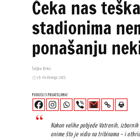
Čeka nas teška
stadionima ne
ponašanju neki
Željko Brkić
19. studenoga 2025.
PODIJELI S PRIJATELJIMA!
Nakon velike pobjede Vatrenih, izbornik 
onime što je vidio na tribinama – i otkri