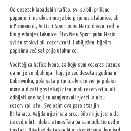
Od desetak lapadskih kafića, svi su bili prilično
popunjeni, na ekranima je bio prijenos utakmice, ali
u Promenadi, Antici i Sport pubu Mario dnevni red je
bio gledanje utakmice. Štoviše u Sport pubu Mario
svi su stolovi bili rezervirani i obilježeni bijelim
papirima već sat prije utakmice.
Voditeljica kafića Ivana, za koju sam večeras saznao
da mi je zemljakinja i koja je već desetak godina u
Dubrovniku, pola sata prije utakmice već je polako
morala dizati goste koji nisu imali rezervaciju, ali i
odbijati one koji su namjeravali sjesti, a nisu
rezervirali stol. Sve osim dva para starijih
Britanaca. Valjda nije imala srca. Bilo mi je jasno da
će ovdje biti dobra atmosfera pa sam odlučio ovdje
i ostati. Nije baš da je sve bilo u kockicama, kao kad