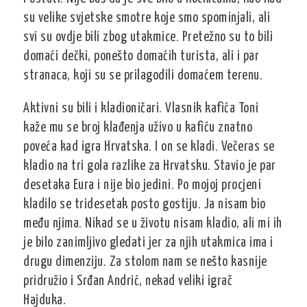
su velike svjetske smotre koje smo spominjali, ali
svi su ovdje bili zbog utakmice. Pretežno su to bili
domaći dečki, ponešto domaćih turista, ali i par
stranaca, koji su se prilagodili domaćem terenu.
Aktivni su bili i kladioničari. Vlasnik kafića Toni
kaže mu se broj klađenja uživo u kafiću znatno
poveća kad igra Hrvatska. I on se kladi. Večeras se
kladio na tri gola razlike za Hrvatsku. Stavio je par
desetaka Eura i nije bio jedini. Po mojoj procjeni
kladilo se tridesetak posto gostiju. Ja nisam bio
među njima. Nikad se u životu nisam kladio, ali mi ih
je bilo zanimljivo gledati jer za njih utakmica ima i
drugu dimenziju. Za stolom nam se nešto kasnije
pridružio i Srđan Andrić, nekad veliki igrač
Hajduka.