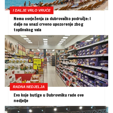
I DALJE VRLO VRUĆE
Nema osvježenja za dubrovačko područje: I
dalje na snazi crveno upozorenje zbog
toplinskog vala
RADNA NEDJELJA
Evo koje butige u Dubrovniku rade ove
nedjelje