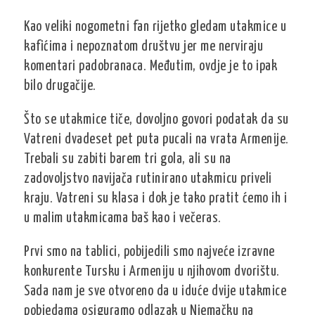
Kao veliki nogometni fan rijetko gledam utakmice u
kafićima i nepoznatom društvu jer me nerviraju
komentari padobranaca. Međutim, ovdje je to ipak
bilo drugačije.
Što se utakmice tiče, dovoljno govori podatak da su
Vatreni dvadeset pet puta pucali na vrata Armenije.
Trebali su zabiti barem tri gola, ali su na
zadovoljstvo navijača rutinirano utakmicu priveli
kraju. Vatreni su klasa i dok je tako pratit ćemo ih i
u malim utakmicama baš kao i večeras.
Prvi smo na tablici, pobijedili smo najveće izravne
konkurente Tursku i Armeniju u njihovom dvorištu.
Sada nam je sve otvoreno da u iduće dvije utakmice
pobjedama osiguramo odlazak u Njemačku na