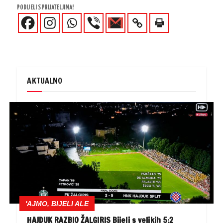
PODIJELI S PRIJATELJIMA!
AKTUALNO
'AJMO, BIJELI ALE
HAJDUK RAZBIO ŽALGIRIS Bijeli s velikih 5:2