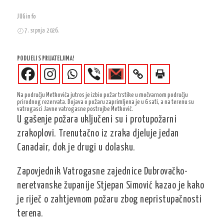
JUGinfo
7. srpnja 2026.
PODIJELI S PRIJATELJIMA!
Na području Metkovića jutros je izbio požar trstike u močvarnom području
prirodnog rezervata. Dojava o požaru zaprimljena je u 6 sati, a na terenu su
vatrogasci Javne vatrogasne postrojbe Metković.
U gašenje požara uključeni su i protupožarni
zrakoplovi. Trenutačno iz zraka djeluje jedan
Canadair, dok je drugi u dolasku.
Zapovjednik Vatrogasne zajednice Dubrovačko-
neretvanske županije Stjepan Simović kazao je kako
je riječ o zahtjevnom požaru zbog nepristupačnosti
terena.