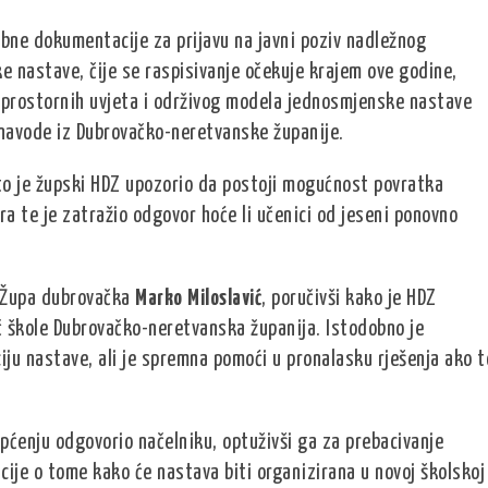
ebne dokumentacije za prijavu na javni poziv nadležnog
 nastave, čije se raspisivanje očekuje krajem ove godine,
h prostornih uvjeta i održivog modela jednosmjenske nastave
navode iz Dubrovačko-neretvanske županije.
što je župski HDZ upozorio da postoji mogućnost povratka
a te je zatražio odgovor hoće li učenici od jeseni ponovno
e Župa dubrovačka
Marko Miloslavić
, poručivši kako je HDZ
č škole Dubrovačko-neretvanska županija. Istodobno je
iju nastave, ali je spremna pomoći u pronalasku rješenja ako t
općenju odgovorio načelniku, optuživši ga za prebacivanje
ije o tome kako će nastava biti organizirana u novoj školskoj