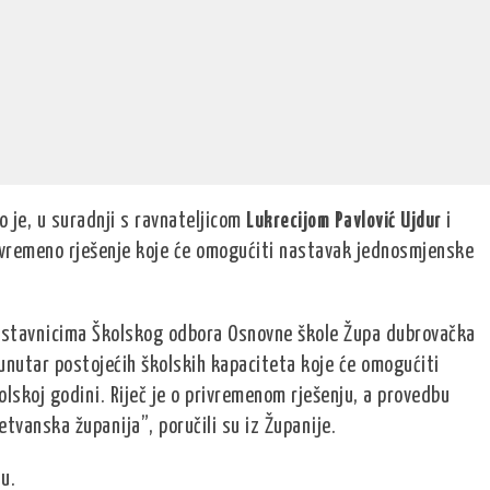
 je, u suradnji s ravnateljicom
Lukrecijom Pavlović Ujdur
i
vremeno rješenje koje će omogućiti nastavak jednosmjenske
redstavnicima Školskog odbora Osnovne škole Župa dubrovačka
unutar postojećih školskih kapaciteta koje će omogućiti
olskoj godini. Riječ je o privremenom rješenju, a provedbu
tvanska županija”, poručili su iz Županije.
u.