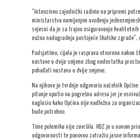
“Intenzivno zajednički radimo na pripremi potr
ministarstva namijenjen uvođenju jednosmjenske
svjesni da je za trajno osiguravanje kvalitetni
nužna nadogradnja postojeće školske zgrade”, 
Podsjetimo, cijela je rasprava otvorena nakon 
nastave u dvije smjene zbog nedostatka prostor
pohađati nastavu u dvije smjene.
Na njihove je tvrdnje odgovorio načelnik Općin
pitanje uputio na pogrešnu adresu jer je osniva
naglasio kako Općina nije nadležna za organizac
bude potrebno.
Time polemika nije završila. HDZ je u novom pri
odgovornosti te ponovno zatražio jasne informac