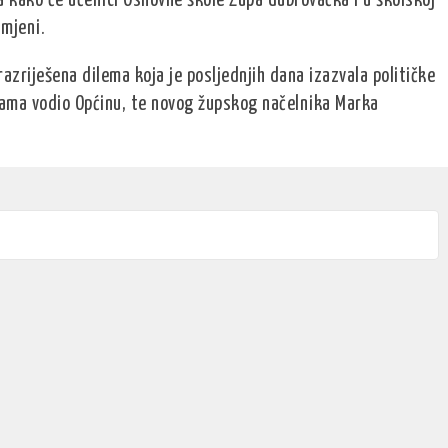
a kako će učenici Osnovne škole Župa dubrovačka i u školskoj
mjeni.
razriješena dilema koja je posljednjih dana izazvala političke
nama vodio Općinu, te novog župskog načelnika Marka