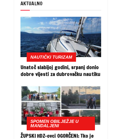
AKTUALNO
NAUTIČKI TURIZAM
Unatoč slabijoj godini, srpanj donio
dobre vijesti za dubrovačku nautiku
SPOMEN OBILJEŽJE U
MANDALJENI
ŽUPSKI HDZ-ovci OGORČENI: Tko je