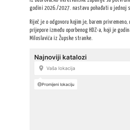
Iz Dubrovačko-neretvanske županije su potvrdil
godini 2026./2027. nastavu pohađati u jednoj s
Riječ je o odgovoru kojim je, barem privremeno, 
prijepore između oporbenog HDZ-a, koji je godi
Miloslavića iz Župske stranke.