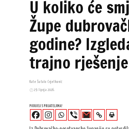
U koliko će sm
Župe dubrovačk
godine? Izgleda
trajno rješenje
Kate Šutalo Cvjetković
29. lipnja 2026.
PODIJELI S PRIJATELJIMA!