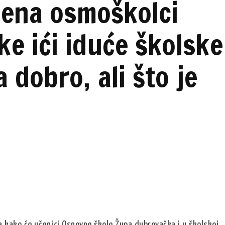
jena osmoškolci
e ići iduće školske
 dobro, ali što je