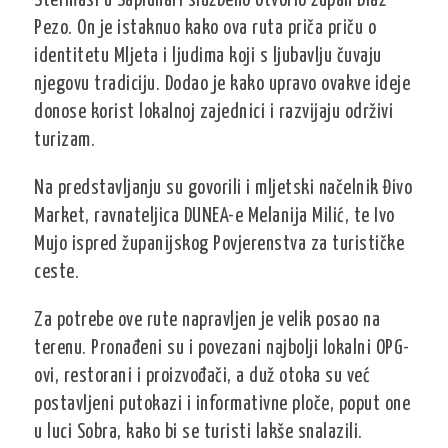
Stermasi u Saplunari službeno otvorio župan Blaž
Pezo. On je istaknuo kako ova ruta priča priču o
identitetu Mljeta i ljudima koji s ljubavlju čuvaju
njegovu tradiciju. Dodao je kako upravo ovakve ideje
donose korist lokalnoj zajednici i razvijaju održivi
turizam.
Na predstavljanju su govorili i mljetski načelnik Đivo
Market, ravnateljica DUNEA-e Melanija Milić, te Ivo
Mujo ispred županijskog Povjerenstva za turističke
ceste.
Za potrebe ove rute napravljen je velik posao na
terenu. Pronađeni su i povezani najbolji lokalni OPG-
ovi, restorani i proizvođači, a duž otoka su već
postavljeni putokazi i informativne ploče, poput one
u luci Sobra, kako bi se turisti lakše snalazili.