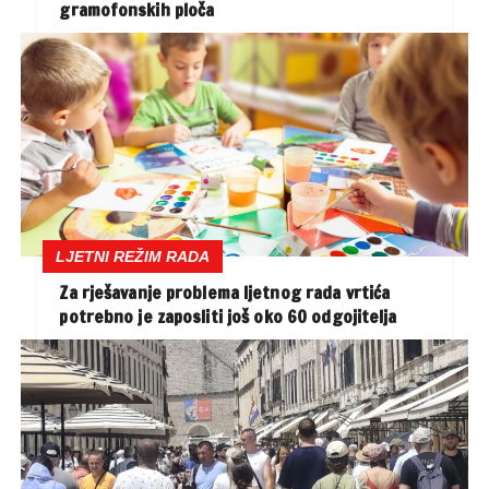
gramofonskih ploča
LJETNI REŽIM RADA
Za rješavanje problema ljetnog rada vrtića
potrebno je zaposliti još oko 60 odgojitelja