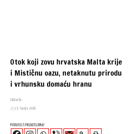
Otok koji zovu hrvatska Malta krije
i Mističnu oazu, netaknutu prirodu
i vrhunsku domaću hranu
JUGinfo
15. lipnja 2026.
PODIJELI S PRIJATELJIMA!