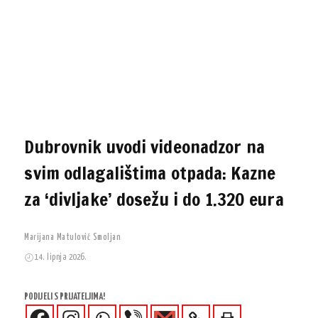
Dubrovnik uvodi videonadzor na
svim odlagalištima otpada: Kazne
za ‘divljake’ dosežu i do 1.320 eura
Marijana Matulović Smoljan
14. lipnja 2026.
PODIJELI S PRIJATELJIMA!