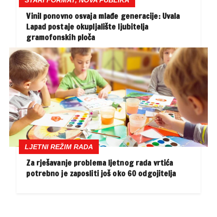
STARI FORMAT, NOVA PUBLIKA
Vinil ponovno osvaja mlađe generacije: Uvala
Lapad postaje okupljalište ljubitelja
gramofonskih ploča
LJETNI REŽIM RADA
Za rješavanje problema ljetnog rada vrtića
potrebno je zaposliti još oko 60 odgojitelja