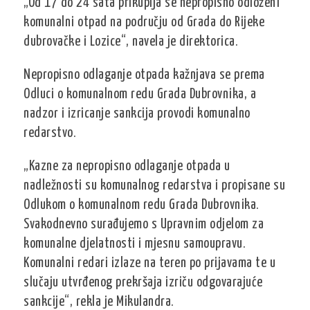
„Od 17 do 24 sata prikuplja se nepropisno odloženi
komunalni otpad na području od Grada do Rijeke
dubrovačke i Lozice“, navela je direktorica.
Nepropisno odlaganje otpada kažnjava se prema
Odluci o komunalnom redu Grada Dubrovnika, a
nadzor i izricanje sankcija provodi komunalno
redarstvo.
„Kazne za nepropisno odlaganje otpada u
nadležnosti su komunalnog redarstva i propisane su
Odlukom o komunalnom redu Grada Dubrovnika.
Svakodnevno surađujemo s Upravnim odjelom za
komunalne djelatnosti i mjesnu samoupravu.
Komunalni redari izlaze na teren po prijavama te u
slučaju utvrđenog prekršaja izriču odgovarajuće
sankcije“, rekla je Mikulandra.