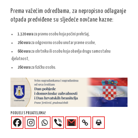
Prema važećim odredbama, za nepropisno odlaganje
otpada predviđene su sljedeće novčane kazne:
1.320 eura
za pravnu osobu koja počini prekršaj,
260 eura
za odgovornu osobu unutar pravne osobe,
660 eura
za obrtnika ili osobu koja obavlja drugu samostalnu
djelatnost,
260 eura
za fizičku osobu.
PODIJELI S PRIJATELJIMA!