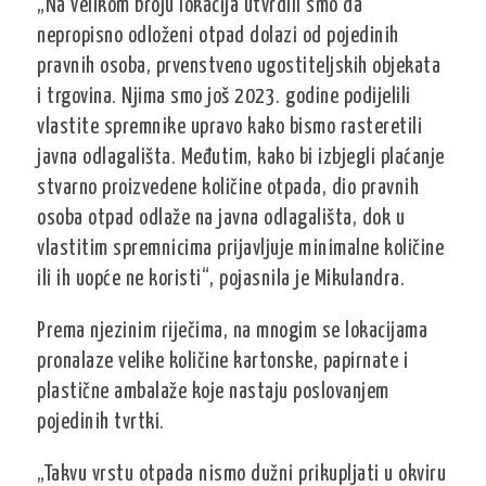
„Na velikom broju lokacija utvrdili smo da
nepropisno odloženi otpad dolazi od pojedinih
pravnih osoba, prvenstveno ugostiteljskih objekata
i trgovina. Njima smo još 2023. godine podijelili
vlastite spremnike upravo kako bismo rasteretili
javna odlagališta. Međutim, kako bi izbjegli plaćanje
stvarno proizvedene količine otpada, dio pravnih
osoba otpad odlaže na javna odlagališta, dok u
vlastitim spremnicima prijavljuje minimalne količine
ili ih uopće ne koristi“, pojasnila je Mikulandra.
Prema njezinim riječima, na mnogim se lokacijama
pronalaze velike količine kartonske, papirnate i
plastične ambalaže koje nastaju poslovanjem
pojedinih tvrtki.
„Takvu vrstu otpada nismo dužni prikupljati u okviru