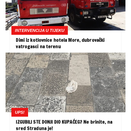
INTERVENCIJA U TIJEKU
Dimi iz kotlovnice hotela More, dubrovački
vatrogasci na terenu
UPS!
IZGUBILI STE DONJI DIO KUPAĆEG? Ne brinite, na
sred Straduna je!