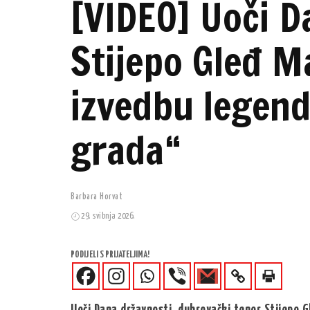
[VIDEO] Uoči D
Stijepo Gleđ M
izvedbu legen
grada“
Barbara Horvat
29. svibnja 2026.
PODIJELI S PRIJATELJIMA!