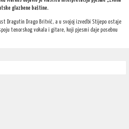
leđ Markos objavio je vlastitu interpretaciju pjesme „Zvona
atske glazbene baštine.
st Dragutin Drago Britvić, a u svojoj izvedbi Stijepo ostaje
spoju tenorskog vokala i gitare, koji pjesmi daje posebnu