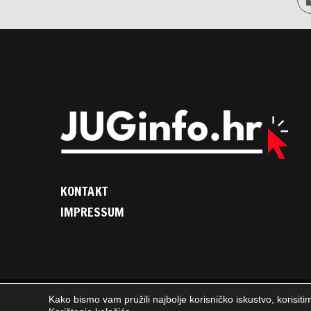
KONTAKT
IMPRESSUM
Kako bismo vam pružili najbolje korisničko iskustvo, korisiti
2025. © JUGinfo.hr / Sva prava pridržana. / WEB
PEPERIT