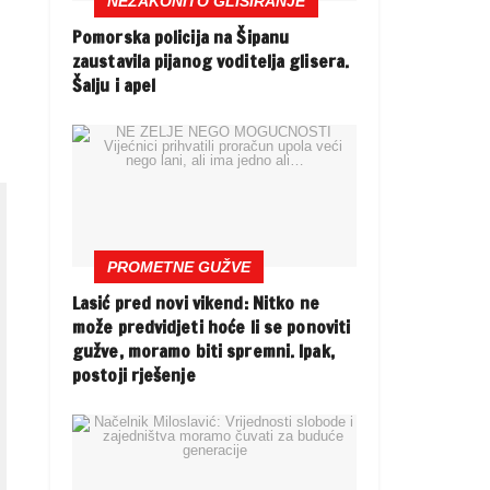
NEZAKONITO GLISIRANJE
Pomorska policija na Šipanu
zaustavila pijanog voditelja glisera.
Šalju i apel
PROMETNE GUŽVE
Lasić pred novi vikend: Nitko ne
može predvidjeti hoće li se ponoviti
gužve, moramo biti spremni. Ipak,
postoji rješenje