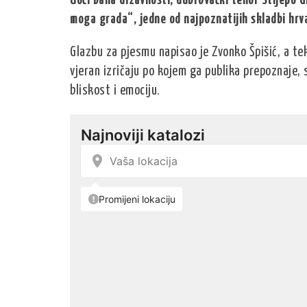
Uoči Dana državnosti, dubrovački tenor Stijepo G
moga grada“, jedne od najpoznatijih skladbi hrv
Glazbu za pjesmu napisao je Zvonko Špišić, a tek
vjeran izričaju po kojem ga publika prepoznaje, 
bliskost i emociju.